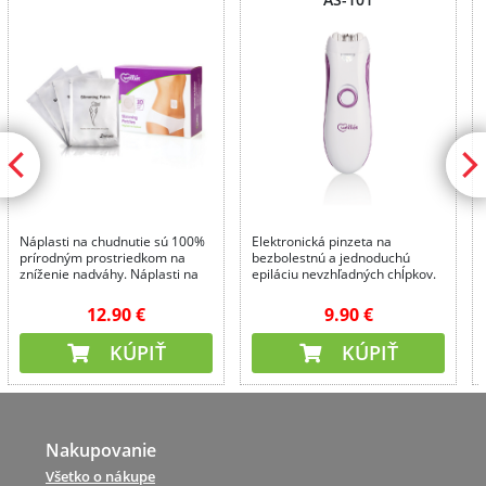
Náplasti na chudnutie sú 100%
Elektronická pinzeta na
prírodným prostriedkom na
bezbolestnú a jednoduchú
zníženie nadváhy. Náplasti na
epiláciu nevzhľadných chĺpkov.
chudnutie znižujú chuť do jedla,
urýchľujú spaľovanie telesného
12.90 €
9.90 €
tuku.
KÚPIŤ
KÚPIŤ
Nakupovanie
Všetko o nákupe