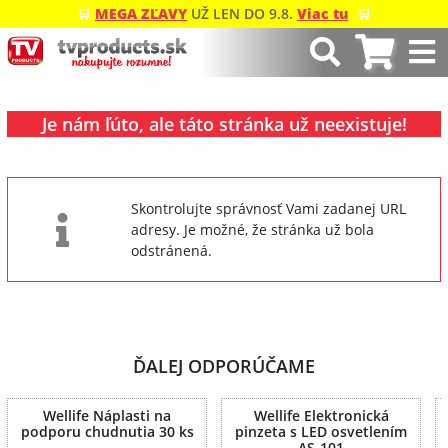
🛒
MEGA ZĽAVY
UŽ LEN DO 9.8.
Viac tu
🛒
Je nám ľúto, ale táto stránka už neexistuje!
Skontrolujte správnosť Vami zadanej URL
adresy. Je možné, že stránka už bola
odstránená.
ĎALEJ ODPORÚČAME
Wellife Náplasti na
Wellife Elektronická
podporu chudnutia 30 ks
pinzeta s LED osvetlením
AS-101