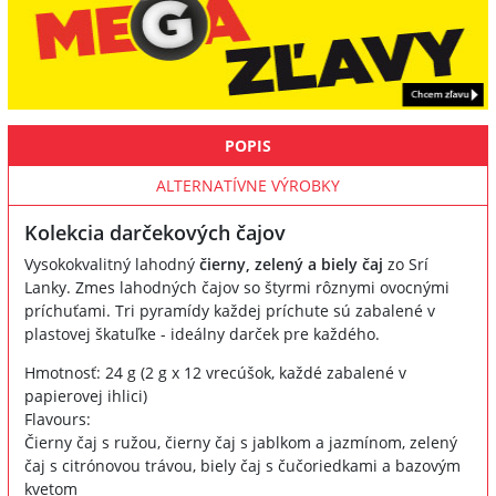
POPIS
ALTERNATÍVNE VÝROBKY
Kolekcia darčekových čajov
Vysokokvalitný lahodný
čierny, zelený a biely čaj
zo Srí
Lanky. Zmes lahodných čajov so štyrmi rôznymi ovocnými
príchuťami. Tri pyramídy každej príchute sú zabalené v
plastovej škatuľke - ideálny darček pre každého.
Hmotnosť: 24 g (2 g x 12 vrecúšok, každé zabalené v
papierovej ihlici)
Flavours:
Čierny čaj s ružou, čierny čaj s jablkom a jazmínom, zelený
čaj s citrónovou trávou, biely čaj s čučoriedkami a bazovým
kvetom