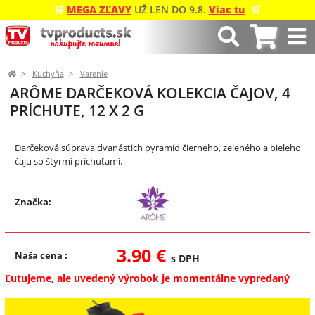
🛒
MEGA ZĽAVY
UŽ LEN DO 9.8.
Viac tu
🛒
Kuchyňa
Varenie
ARÔME DARČEKOVÁ KOLEKCIA ČAJOV, 4
PRÍCHUTE, 12 X 2 G
Predchádzajúci
Ďalší
Darčeková súprava dvanástich pyramíd čierneho, zeleného a bieleho
čaju so štyrmi príchuťami.
Značka:
3.90 €
Naša cena
:
s DPH
Ľutujeme, ale uvedený výrobok je momentálne vypredaný