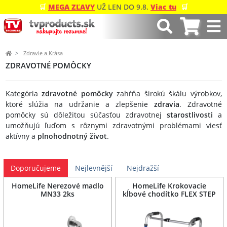
🛒
MEGA ZĽAVY
UŽ LEN DO 9.8.
Viac tu
🛒
Zdravie a Krása
ZDRAVOTNÉ POMÔCKY
Kategória
zdravotné pomôcky
zahŕňa širokú škálu výrobkov,
ktoré slúžia na udržanie a zlepšenie
zdravia
. Zdravotné
pomôcky sú dôležitou súčasťou zdravotnej
starostlivosti
a
umožňujú ľuďom s rôznymi zdravotnými problémami viesť
aktívny a
plnohodnotný život
.
Doporučujeme
Nejlevnější
Nejdražší
HomeLife Nerezové madlo
HomeLife Krokovacie
MN33 2ks
kĺbové chodítko FLEX STEP