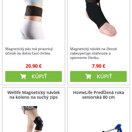
Magnetický pás má priaznivý
Magnetický návlek na členok
účinok na dolnú časť chrbta.
zabezpečuje stiahnutie a
spevnenie členku.
20.90 €
7.90 €
KÚPIŤ
KÚPIŤ
Wellife Magnetický návlek
HomeLife Predĺžená ruka
na koleno na suchý zips
seniorská 80 cm