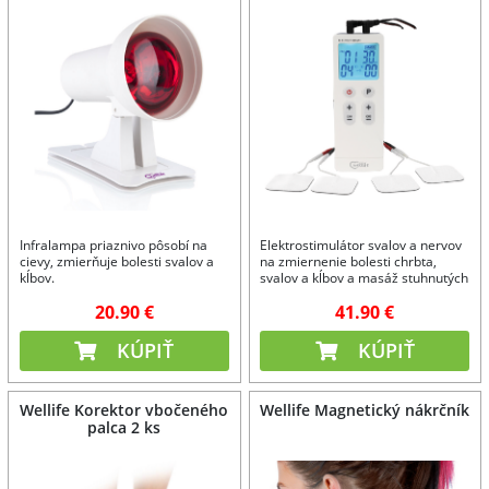
Infralampa priaznivo pôsobí na
Elektrostimulátor svalov a nervov
cievy, zmierňuje bolesti svalov a
na zmiernenie bolesti chrbta,
kĺbov.
svalov a kĺbov a masáž stuhnutých
svalov.
20.90 €
41.90 €
KÚPIŤ
KÚPIŤ
Wellife Korektor vbočeného
Wellife Magnetický nákrčník
palca 2 ks