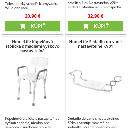
starších ľudí. Nastaviteľná výška
Teleskopický schodík k umývadlu,
sedadla, vhodná nielen do sprchy.
WC alebo vani.
20.90 €
32.90 €
KÚPIŤ
KÚPIŤ
HomeLife Kúpeľňová
HomeLife Sedadlo do vane
stolička s madlami výškovo
nastaviteľné KV01
nastaviteľná
Kúpeľňová stolička s nastaviteľnou
Sedadlo do vane s nastaviteľnou
výškou sedadla, ideálna pre
šírkou zaisťuje maximálne
seniorov v sprchovacom kúte.
pohodlie pri sprchovaní vo vani.