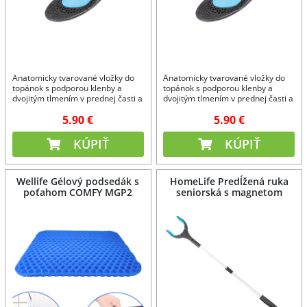
Anatomicky tvarované vložky do
Anatomicky tvarované vložky do
topánok s podporou klenby a
topánok s podporou klenby a
dvojitým tlmením v prednej časti a
dvojitým tlmením v prednej časti a
pod pätou.
pod pätou.
5.90 €
5.90 €
KÚPIŤ
KÚPIŤ
Wellife Gélový podsedák s
HomeLife Predĺžená ruka
poťahom COMFY MGP2
seniorská s magnetom