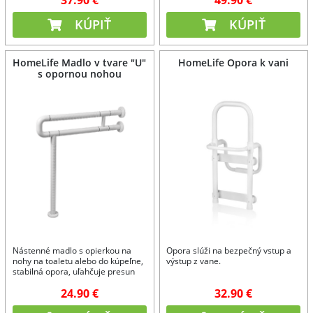
KÚPIŤ
KÚPIŤ
HomeLife Madlo v tvare "U"
HomeLife Opora k vani
s opornou nohou
Nástenné madlo s opierkou na
Opora slúži na bezpečný vstup a
nohy na toaletu alebo do kúpeľne,
výstup z vane.
stabilná opora, uľahčuje presun
seniorov.
24.90 €
32.90 €