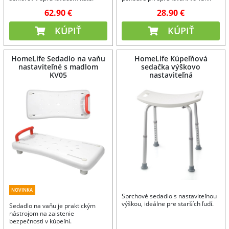
62.90 €
28.90 €
KÚPIŤ
KÚPIŤ
HomeLife Sedadlo na vaňu
HomeLife Kúpeľňová
nastaviteľné s madlom
sedačka výškovo
KV05
nastaviteľná
NOVINKA
Sprchové sedadlo s nastaviteľnou
výškou, ideálne pre starších ľudí.
Sedadlo na vaňu je praktickým
nástrojom na zaistenie
bezpečnosti v kúpeľni.