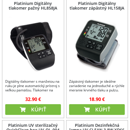
Platinium Digitálny
Platinium Digitálny
tlakomer pažný HL858JA
tlakomer zápästný HL158JA
Digitálny tlakomer s manžetou na
Zápästný tlakomer je ideálne
ruku je plne automatický prístroj s
zariadenie na jednoduché a rýchle
veľkou pamäťou. Tlakomer na
meranie krvného tlaku a pulzu.
rameno meria krvný tlak a pulz
Zápästný tlakomer je plne
32.90 €
18.90 €
jednoducho a rýchlo. Tlakomer na
automatický s veľkou pamäťou.
paži - a máte svoje zdravie pod
Zápästný tlakomer je určený na
kontrolou.
domáce meranie.
KÚPIŤ
KÚPIŤ
Platinium UV sterilizačný
Platinium Dezinfekčná
QuickClean box UV-OL-004
lampa UV CLEAN 3,8W XD66