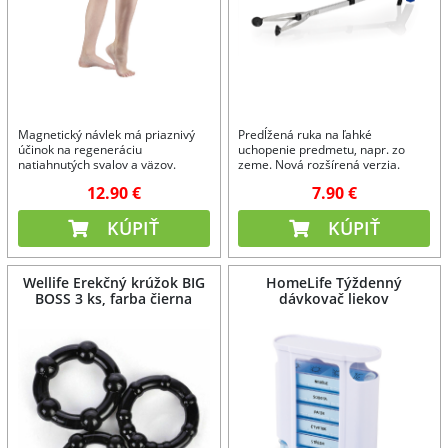
Magnetický návlek má priaznivý
Predĺžená ruka na ľahké
účinok na regeneráciu
uchopenie predmetu, napr. zo
natiahnutých svalov a väzov.
zeme. Nová rozšírená verzia.
12.90 €
7.90 €
KÚPIŤ
KÚPIŤ
Wellife Erekčný krúžok BIG
HomeLife Týždenný
BOSS 3 ks, farba čierna
dávkovač liekov