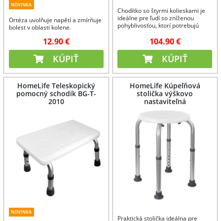
NOVINKA
Chodítko so štyrmi kolieskami je
ideálne pre ľudí so zníženou
Ortéza uvolňuje napětí a zmírňuje
pohyblivosťou, ktorí potrebujú
bolest v oblasti kolene.
podporu pri chôdzi doma alebo
12.90 €
104.90 €
vonku.
KÚPIŤ
KÚPIŤ
HomeLife Teleskopický
HomeLife Kúpeľňová
pomocný schodík BG-T-
stolička výškovo
2010
nastaviteľná
NOVINKA
Praktická stolička ideálna pre