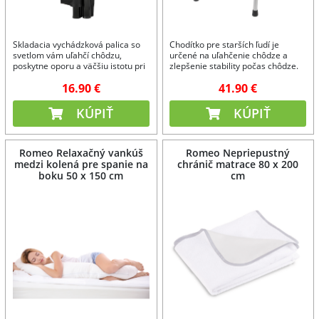
Skladacia vychádzková palica so
Chodítko pre starších ľudí je
svetlom vám uľahčí chôdzu,
určené na uľahčenie chôdze a
poskytne oporu a väčšiu istotu pri
zlepšenie stability počas chôdze.
pohybe.
16.90 €
41.90 €
KÚPIŤ
KÚPIŤ
Romeo Relaxačný vankúš
Romeo Nepriepustný
medzi kolená pre spanie na
chránič matrace 80 x 200
boku 50 x 150 cm
cm