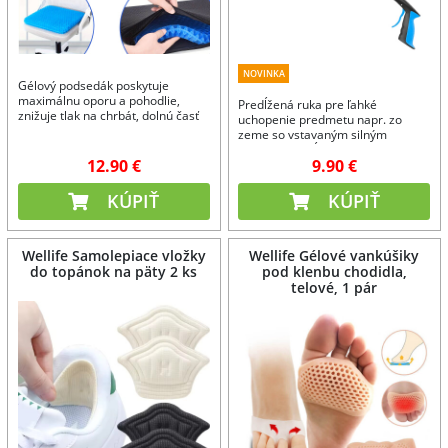
NOVINKA
Gélový podsedák poskytuje
maximálnu oporu a pohodlie,
Predĺžená ruka pre ľahké
znižuje tlak na chrbát, dolnú časť
uchopenie predmetu napr. zo
chrbta a boky a podporuje zdravé
zeme so vstavaným silným
držanie tela.
magnetom. Dĺžka 77 cm
12.90 €
9.90 €
KÚPIŤ
KÚPIŤ
Wellife Samolepiace vložky
Wellife Gélové vankúšiky
do topánok na päty 2 ks
pod klenbu chodidla,
telové, 1 pár