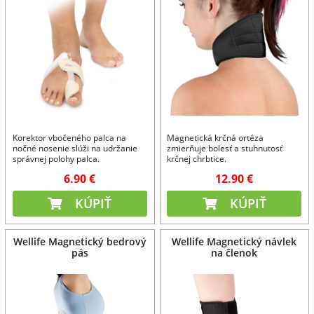
Korektor vbočeného palca na
Magnetická krčná ortéza
nočné nosenie slúži na udržanie
zmierňuje bolesť a stuhnutosť
správnej polohy palca.
krčnej chrbtice.
6.90 €
12.90 €
KÚPIŤ
KÚPIŤ
Wellife Magnetický bedrový
Wellife Magnetický návlek
pás
na členok