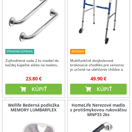
VÝHODNÁ SÚPRAVA
NOVINKA
Zvýhodnená sada 2 ks madiel do
Multifunkčné dvojkolesové
každej kúpeľne alebo na toaletu.
krokovacie chodítko pre seniorov
je určené na uľahčenie chôdze a
zlepšenie udržania stability počas
23.80 €
49.90 €
nej.
KÚPIŤ
KÚPIŤ
Wellife Bederná podložka
HomeLife Nerezové madlo
MEMORY LUMBARFLEX
s protišmykovou rukoväťou
MNP33 2ks