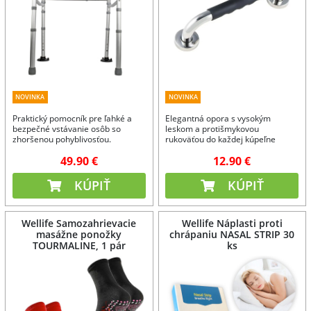
NOVINKA
NOVINKA
Praktický pomocník pre ľahké a
Elegantná opora s vysokým
bezpečné vstávanie osôb so
leskom a protišmykovou
zhoršenou pohyblivosťou.
rukoväťou do každej kúpeľne
alebo toalety.
49.90 €
12.90 €
KÚPIŤ
KÚPIŤ
Wellife Samozahrievacie
Wellife Náplasti proti
masážne ponožky
chrápaniu NASAL STRIP 30
TOURMALINE, 1 pár
ks