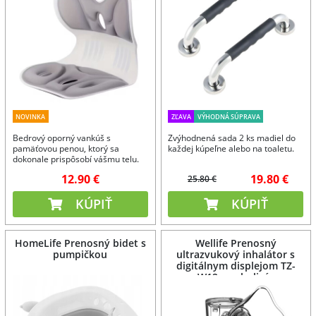
NOVINKA
ZĽAVA
VÝHODNÁ SÚPRAVA
Bedrový oporný vankúš s
Zvýhodnená sada 2 ks madiel do
pamäťovou penou, ktorý sa
každej kúpeľne alebo na toaletu.
dokonale prispôsobí vášmu telu.
12.90 €
19.80 €
25.80 €
KÚPIŤ
KÚPIŤ
HomeLife Prenosný bidet s
Wellife Prenosný
pumpičkou
ultrazvukový inhalátor s
digitálnym displejom TZ-
W12 – nebulizér