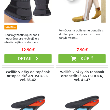
NOVINKA
Pomôcka na obliekanie ponožiek,
ideálna pre osoby so zníženou
Bedrový zoštíhľujúci pás z
pohyblivosťou.
neoprénu pre rýchlejšie a
efektívnejšie chudnutie v
problémovej partii, zároveň
12.90 €
7.90 €
podporuje bedrovú časť.
DETAIL
KÚPIŤ
Wellife Vložky do topánok
Wellife Vložky do topánok
ortopedické ANTISHOCK,
ortopedické ANTISHOCK,
vel. 35-42
vel. 41-47