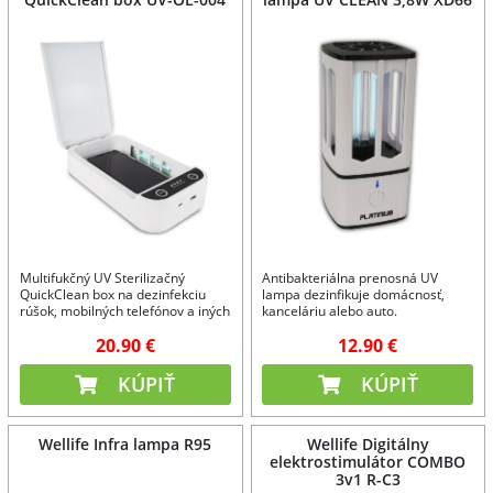
Multifukčný UV Sterilizačný
Antibakteriálna prenosná UV
QuickClean box na dezinfekciu
lampa dezinfikuje domácnosť,
rúšok, mobilných telefónov a iných
kanceláriu alebo auto.
predmetov.
Nabíjateľná.
20.90 €
12.90 €
KÚPIŤ
KÚPIŤ
Wellife Infra lampa R95
Wellife Digitálny
elektrostimulátor COMBO
3v1 R-C3