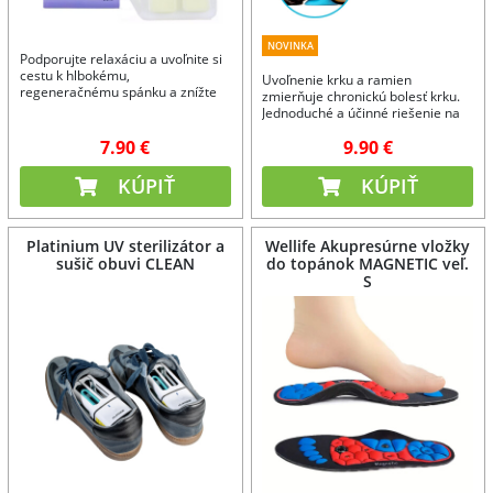
NOVINKA
Podporujte relaxáciu a uvoľnite si
cestu k hlbokému,
Uvoľnenie krku a ramien
regeneračnému spánku a znížte
zmierňuje chronickú bolesť krku.
problémy s ranným vstávaním.
Jednoduché a účinné riešenie na
uvoľnenie krčnej chrbtice.
7.90 €
9.90 €
KÚPIŤ
KÚPIŤ
Platinium UV sterilizátor a
Wellife Akupresúrne vložky
sušič obuvi CLEAN
do topánok MAGNETIC veľ.
S