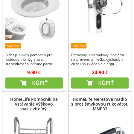
NOVINKA
NOVINKA
Bidet je skvelý pomocník pre
Prenosný ultrazvukový inhalátor
každodennú hygienu a
na prevenciu i liečbu dýchacích
starostlivosť o intímne partie.
ciest i na zvládanie alergií.
9.90 €
24.90 €
KÚPIŤ
KÚPIŤ
HomeLife Pomocník na
HomeLife Nerezové madlo
vstávanie výškovo
s protišmykovou rukoväťou
nastaviteľný
MNP33