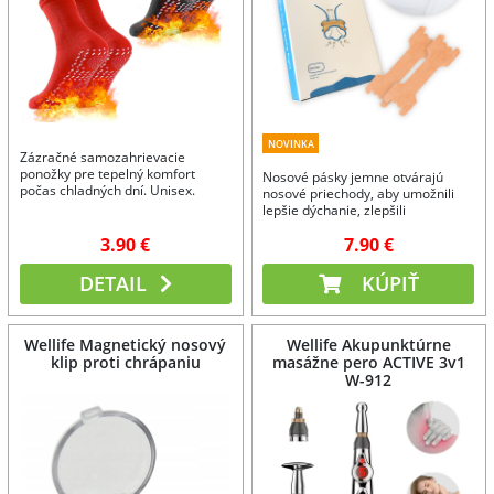
NOVINKA
Zázračné samozahrievacie
ponožky pre tepelný komfort
Nosové pásky jemne otvárajú
počas chladných dní. Unisex.
nosové priechody, aby umožnili
lepšie dýchanie, zlepšili
priechodnosť nosa a znížili
3.90 €
7.90 €
chrápanie.
DETAIL
KÚPIŤ
Wellife Magnetický nosový
Wellife Akupunktúrne
klip proti chrápaniu
masážne pero ACTIVE 3v1
W-912