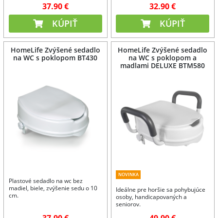
37.90 €
32.90 €
KÚPIŤ
KÚPIŤ
HomeLife Zvýšené sedadlo
HomeLife Zvýšené sedadlo
na WC s poklopom BT430
na WC s poklopom a
madlami DELUXE BTM580
NOVINKA
Plastové sedadlo na wc bez
madiel, biele, zvýšenie sedu o 10
Ideálne pre horšie sa pohybujúce
cm.
osoby, handicapovaných a
seniorov.
37.90 €
49.90 €