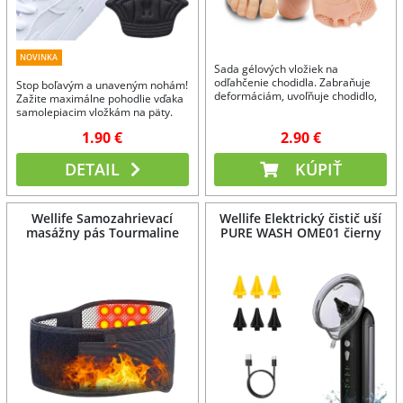
NOVINKA
Sada gélových vložiek na
odľahčenie chodidla. Zabraňuje
Stop boľavým a unaveným nohám!
deformáciám, uvoľňuje chodidlo,
Zažite maximálne pohodlie vďaka
znižuje bolesť. Univerzálna
samolepiacim vložkám na päty.
veľkosť.
1.90 €
2.90 €
DETAIL
KÚPIŤ
Wellife Samozahrievací
Wellife Elektrický čistič uší
masážny pás Tourmaline
PURE WASH OME01 čierny