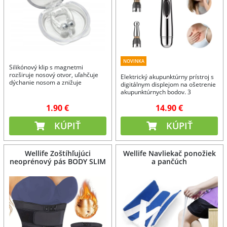
NOVINKA
Silikónový klip s magnetmi
rozširuje nosový otvor, uľahčuje
Elektrický akupunktúrny prístroj s
dýchanie nosom a znižuje
digitálnym displejom na ošetrenie
chrápanie.
akupunktúrnych bodov. 3
masážne hlavice.
1.90 €
14.90 €
KÚPIŤ
KÚPIŤ
Wellife Zoštíhľujúci
Wellife Navliekač ponožiek
neoprénový pás BODY SLIM
a pančúch