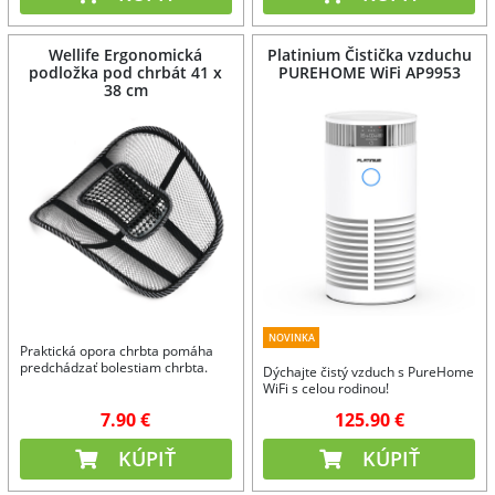
Wellife Ergonomická
Platinium Čistička vzduchu
podložka pod chrbát 41 x
PUREHOME WiFi AP9953
38 cm
NOVINKA
Praktická opora chrbta pomáha
predchádzať bolestiam chrbta.
Dýchajte čistý vzduch s PureHome
WiFi s celou rodinou!
7.90 €
125.90 €
KÚPIŤ
KÚPIŤ