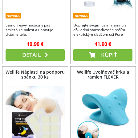
NOVINKA
NOVINKA
Samohrejivý masážny pás
Doprajte svojim ušiam jemnú a
zmierňuje bolesť a upravuje
dôkladnú starostlivosť s naším
držanie tela.
elektrickým čističom uší Pure
Wash!
10.90 €
41.90 €
DETAIL
KÚPIŤ
Wellife Náplasti na podporu
Wellife Uvoľňovač krku a
spánku 30 ks
ramien FLEXER