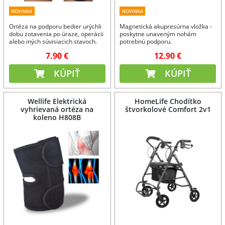
NOVINKA
NOVINKA
Ortéza na podporu bedier urýchli
Magnetická akupresúrna vložka -
dobu zotavenia po úraze, operácii
poskytne unaveným nohám
alebo iných súvisiacich stavoch.
potrebnú podporu.
7.90 €
12.90 €
KÚPIŤ
KÚPIŤ
Wellife Elektrická
HomeLife Chodítko
vyhrievaná ortéza na
štvorkolové Comfort 2v1
koleno H808B