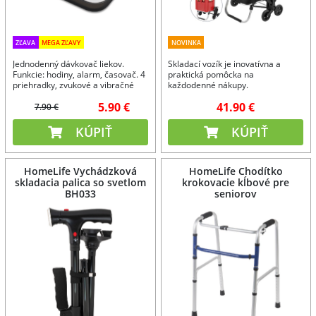
ZĽAVA
MEGA ZĽAVY
NOVINKA
Jednodenný dávkovač liekov.
Skladací vozík je inovatívna a
Funkcie: hodiny, alarm, časovač. 4
praktická pomôcka na
priehradky, zvukové a vibračné
každodenné nákupy.
upozornenie.
5.90 €
41.90 €
7.90 €
KÚPIŤ
KÚPIŤ
HomeLife Vychádzková
HomeLife Chodítko
skladacia palica so svetlom
krokovacie kĺbové pre
BH033
seniorov