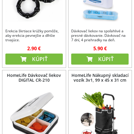
Erekcia škrtiace krúžky pomôže,
Dávkovač liekov na spoľahlivé a
aby erekcia pevnejšie a dlhšie
presné dávkovanie. Dávkovač na
trvajúce.
7 dní, 4 priehradky na deň.
2.90 €
5.90 €
KÚPIŤ
KÚPIŤ
HomeLife Dávkovač liekov
HomeLife Nákupný skladací
DIGITAL CR-210
vozík 3v1, 99 x 45 x 31 cm