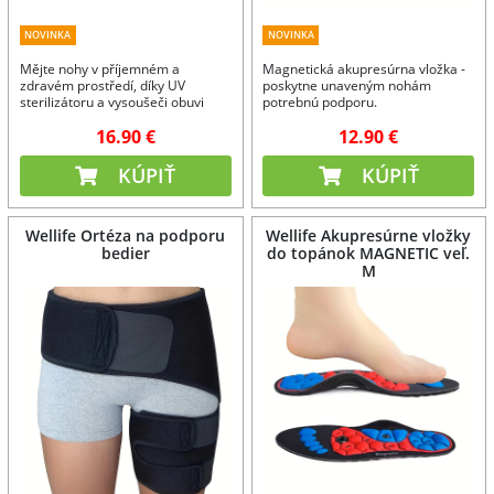
NOVINKA
NOVINKA
Mějte nohy v příjemném a
Magnetická akupresúrna vložka -
zdravém prostředí, díky UV
poskytne unaveným nohám
sterilizátoru a vysoušeči obuvi
potrebnú podporu.
Clean.
16.90 €
12.90 €
KÚPIŤ
KÚPIŤ
Wellife Ortéza na podporu
Wellife Akupresúrne vložky
bedier
do topánok MAGNETIC veľ.
M