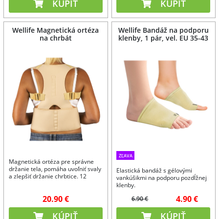
KÚPIŤ
KÚPIŤ
Wellife Magnetická ortéza
Wellife Bandáž na podporu
na chrbát
klenby, 1 pár, vel. EU 35-43
ZĽAVA
Magnetická ortéza pre správne
držanie tela, pomáha uvoľniť svaly
Elastická bandáž s gélovými
a zlepšiť držanie chrbtice. 12
vankúšikmi na podporu pozdĺžnej
magnetov.
klenby.
20.90 €
4.90 €
6.90 €
KÚPIŤ
KÚPIŤ