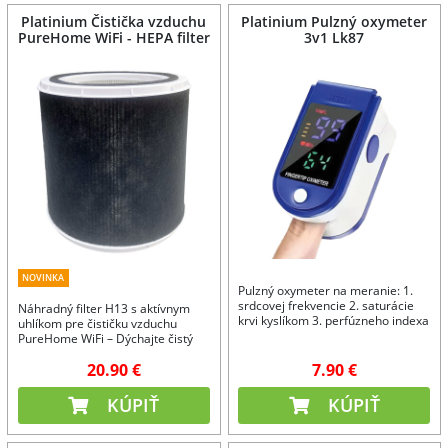
Platinium Čistička vzduchu
Platinium Pulzný oxymeter
PureHome WiFi - HEPA filter
3v1 Lk87
NOVINKA
Pulzný oxymeter na meranie: 1.
srdcovej frekvencie 2. saturácie
Náhradný filter H13 s aktívnym
krvi kyslíkom 3. perfúzneho indexa
uhlíkom pre čističku vzduchu
PureHome WiFi – Dýchajte čistý
vzduch dlhšie!
20.90 €
7.90 €
KÚPIŤ
KÚPIŤ