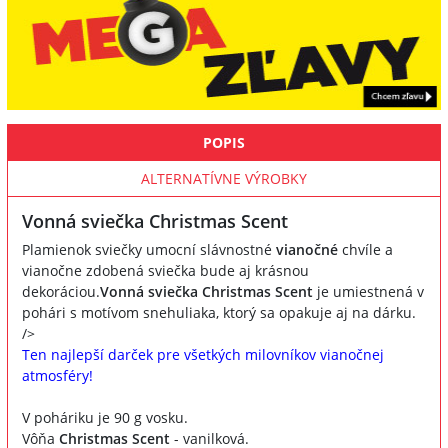
POPIS
ALTERNATÍVNE VÝROBKY
Vonná sviečka Christmas Scent
Plamienok sviečky umocní slávnostné
vianočné
chvíle a
vianočne zdobená sviečka bude aj krásnou
dekoráciou.
Vonná sviečka Christmas Scent
je umiestnená v
pohári s motívom snehuliaka, ktorý sa opakuje aj na dárku.
/>
Ten najlepší darček pre všetkých milovníkov vianočnej
atmosféry!
V poháriku je 90 g vosku.
Vôňa
Christmas Scent
- vanilková.