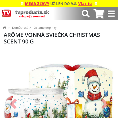
🛒
MEGA ZĽAVY
UŽ LEN DO 9.8.
Viac tu
🛒
Domácnosť
Ostatné doplnky
ARÔME VONNÁ SVIEČKA CHRISTMAS
SCENT 90 G
Predchádzajúci
Ďalší