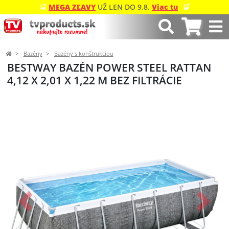
🛒
MEGA ZĽAVY
UŽ LEN DO 9.8.
Viac tu
🛒
Bazény
Bazény s konštrukciou
BESTWAY BAZÉN POWER STEEL RATTAN
4,12 X 2,01 X 1,22 M BEZ FILTRÁCIE
Predchádzajúci
Ďalší