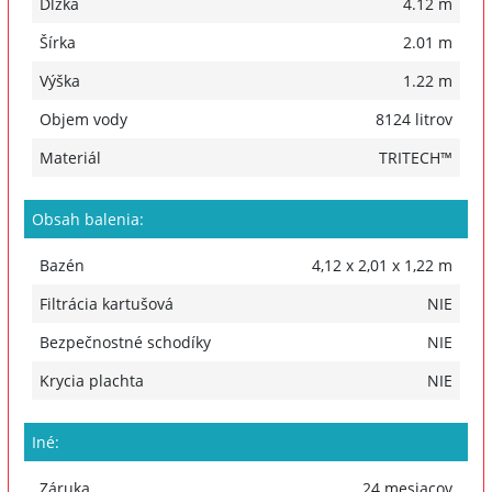
Dĺžka
4.12 m
Šírka
2.01 m
Výška
1.22 m
Objem vody
8124 litrov
Materiál
TRITECH™
Obsah balenia:
Bazén
4,12 x 2,01 x 1,22 m
Filtrácia kartušová
NIE
Bezpečnostné schodíky
NIE
Krycia plachta
NIE
Iné:
Záruka
24 mesiacov