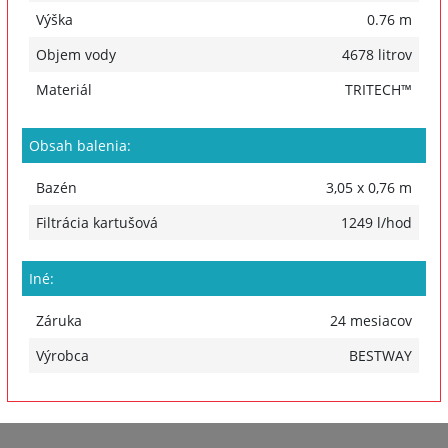
Výška
0.76 m
Objem vody
4678 litrov
Materiál
TRITECH™
Obsah balenia:
Bazén
3,05 x 0,76 m
Filtrácia kartušová
1249 l/hod
Iné:
Záruka
24 mesiacov
Výrobca
BESTWAY