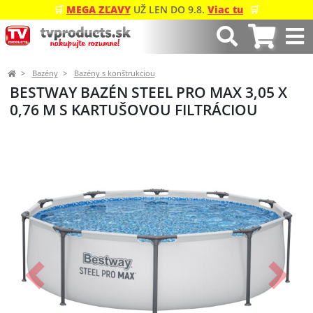
🛒
MEGA ZĽAVY
UŽ LEN DO 9.8.
Viac tu
🛒
Bazény
Bazény s konštrukciou
BESTWAY BAZÉN STEEL PRO MAX 3,05 X
0,76 M S KARTUŠOVOU FILTRÁCIOU
Predchádzajúci
Ďalší