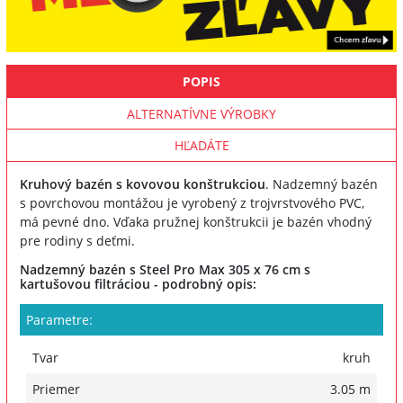
POPIS
ALTERNATÍVNE VÝROBKY
HĽADÁTE
Kruhový bazén s kovovou konštrukciou
. Nadzemný bazén
s povrchovou montážou je vyrobený z trojvrstvového PVC,
má pevné dno. Vďaka pružnej konštrukcii je bazén vhodný
pre rodiny s deťmi.
Nadzemný bazén s Steel Pro Max 305 x 76 cm s
kartušovou filtráciou - podrobný opis:
Parametre:
Tvar
kruh
Priemer
3.05 m