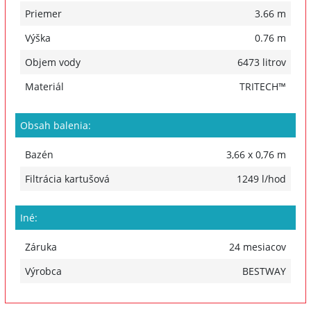
Priemer
3.66 m
Výška
0.76 m
Objem vody
6473 litrov
Materiál
TRITECH™
Obsah balenia:
Bazén
3,66 x 0,76 m
Filtrácia kartušová
1249 l/hod
Iné:
Záruka
24 mesiacov
Výrobca
BESTWAY