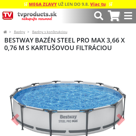
🛒
MEGA ZĽAVY
UŽ LEN DO 9.8.
Viac tu
🛒
Bazény
Bazény s konštrukciou
BESTWAY BAZÉN STEEL PRO MAX 3,66 X
0,76 M S KARTUŠOVOU FILTRÁCIOU
Predchádzajúci
Ďalší