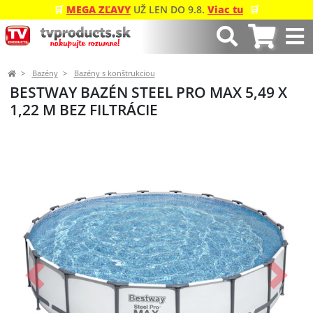
🛒
MEGA ZĽAVY
UŽ LEN DO 9.8.
Viac tu
🛒
Bazény
Bazény s konštrukciou
BESTWAY BAZÉN STEEL PRO MAX 5,49 X
1,22 M BEZ FILTRÁCIE
Predchádzajúci
Ďalší