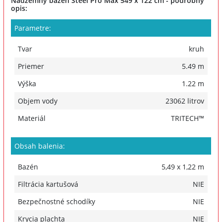
Nadzemný bazén Steel Pro Max 549 x 122 cm - podrobný
opis:
Parametre:
Tvar
kruh
Priemer
5.49 m
Výška
1.22 m
Objem vody
23062 litrov
Materiál
TRITECH™
Obsah balenia:
Bazén
5,49 x 1,22 m
Filtrácia kartušová
NIE
Bezpečnostné schodíky
NIE
Krycia plachta
NIE