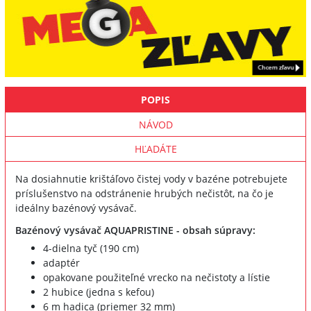
POPIS
NÁVOD
HĽADÁTE
Na dosiahnutie krištáľovo čistej vody v bazéne potrebujete
príslušenstvo na odstránenie hrubých nečistôt, na čo je
ideálny bazénový vysávač.
Bazénový vysávač AQUAPRISTINE - obsah súpravy:
4-dielna tyč (190 cm)
adaptér
opakovane použiteľné vrecko na nečistoty a lístie
2 hubice (jedna s kefou)
6 m hadica (priemer 32 mm)