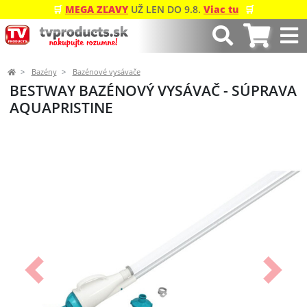
🛒
MEGA ZĽAVY
UŽ LEN DO 9.8.
Viac tu
🛒
Bazény
Bazénové vysávače
BESTWAY BAZÉNOVÝ VYSÁVAČ - SÚPRAVA
AQUAPRISTINE
Predchádzajúci
Ďalší