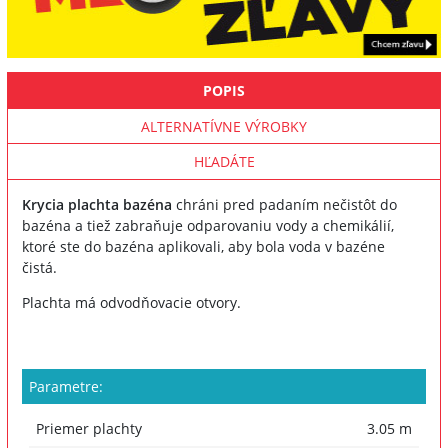
POPIS
ALTERNATÍVNE VÝROBKY
HĽADÁTE
Krycia plachta bazéna
chráni pred padaním nečistôt do
bazéna a tiež zabraňuje odparovaniu vody a chemikálií,
ktoré ste do bazéna aplikovali, aby bola voda v bazéne
čistá.
Plachta má odvodňovacie otvory.
Parametre:
Priemer plachty
3.05 m