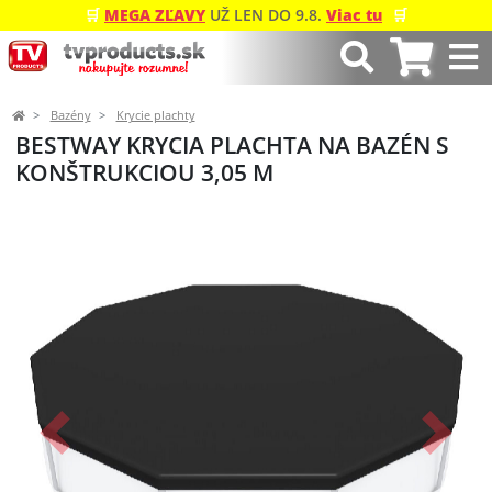
🛒
MEGA ZĽAVY
UŽ LEN DO 9.8.
Viac tu
🛒
Bazény
Krycie plachty
BESTWAY KRYCIA PLACHTA NA BAZÉN S
KONŠTRUKCIOU 3,05 M
Predchádzajúci
Ďalší