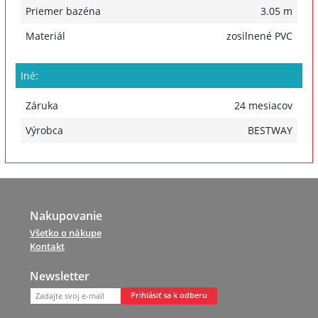
Priemer bazéna
3.05 m
Materiál
zosilnené PVC
Iné:
Záruka
24 mesiacov
Výrobca
BESTWAY
Nakupovanie
Všetko o nákupe
Kontakt
Newsletter
Prihlásiť sa k odberu