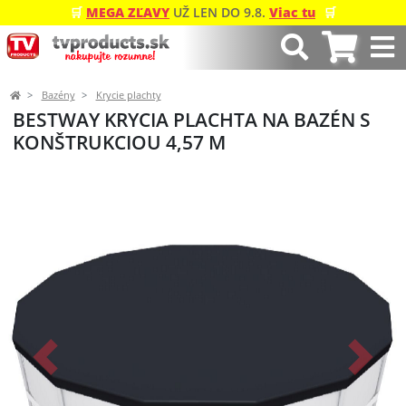
🛒
MEGA ZĽAVY
UŽ LEN DO 9.8.
Viac tu
🛒
Bazény
Krycie plachty
BESTWAY KRYCIA PLACHTA NA BAZÉN S
KONŠTRUKCIOU 4,57 M
Predchádzajúci
Ďalší