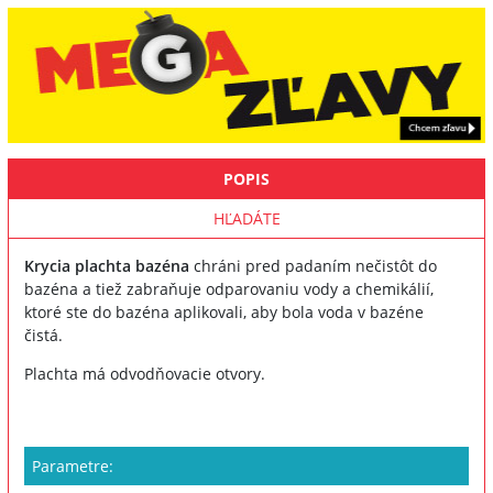
POPIS
HĽADÁTE
Krycia plachta bazéna
chráni pred padaním nečistôt do
bazéna a tiež zabraňuje odparovaniu vody a chemikálií,
ktoré ste do bazéna aplikovali, aby bola voda v bazéne
čistá.
Plachta má odvodňovacie otvory.
Parametre: