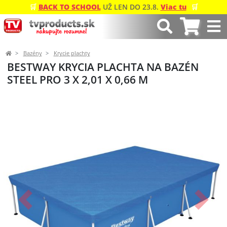
🛒
BACK TO SCHOOL
UŽ LEN DO 23.8.
Viac tu
🛒
Bazény
Krycie plachty
BESTWAY KRYCIA PLACHTA NA BAZÉN
STEEL PRO 3 X 2,01 X 0,66 M
Predchádzajúci
Ďalší