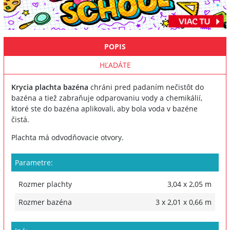
POPIS
HĽADÁTE
Krycia plachta bazéna
chráni pred padaním nečistôt do
bazéna a tiež zabraňuje odparovaniu vody a chemikálií,
ktoré ste do bazéna aplikovali, aby bola voda v bazéne
čistá.
Plachta má odvodňovacie otvory.
Parametre:
Rozmer plachty
3,04 x 2,05 m
Rozmer bazéna
3 x 2,01 x 0,66 m