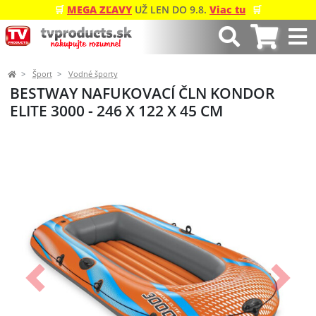
🛒
MEGA ZĽAVY
UŽ LEN DO 9.8.
Viac tu
🛒
Šport
Vodné športy
BESTWAY NAFUKOVACÍ ČLN KONDOR
ELITE 3000 - 246 X 122 X 45 CM
Predchádzajúci
Ďalší