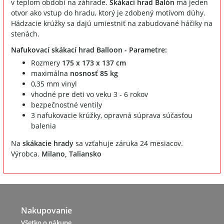
v teplom období na záhrade.
Skákací hrad Balón
má jeden
otvor ako vstup do hradu, ktorý je zdobený motívom dúhy.
Hádzacie krúžky sa dajú umiestniť na zabudované háčiky na
stenách.
Nafukovací skákací hrad Balloon - Parametre:
Rozmery
175 x 173 x 137 cm
maximálna
nosnosť 85 kg
0,35 mm vinyl
vhodné pre deti vo veku 3 - 6 rokov
bezpečnostné ventily
3 nafukovacie krúžky, opravná súprava súčasťou
balenia
Na
skákacie hrady
sa vzťahuje záruka 24 mesiacov.
Výrobca.
Milano, Taliansko
Nakupovanie
Všetko o nákupe