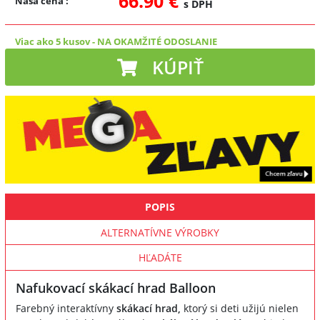
66.90 €
Naša cena
:
s DPH
Viac ako 5 kusov
-
NA OKAMŽITÉ ODOSLANIE
KÚPIŤ
POPIS
ALTERNATÍVNE VÝROBKY
HĽADÁTE
Nafukovací skákací hrad Balloon
Farebný interaktívny
skákací hrad,
ktorý si deti užijú nielen