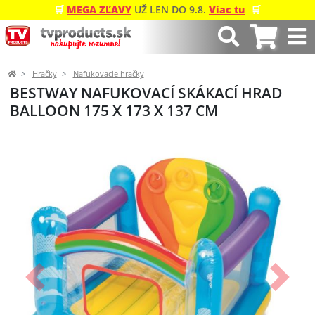
🛒
MEGA ZĽAVY
UŽ LEN DO 9.8.
Viac tu
🛒
Hračky
Nafukovacie hračky
BESTWAY NAFUKOVACÍ SKÁKACÍ HRAD
BALLOON 175 X 173 X 137 CM
Predchádzajúci
Ďalší