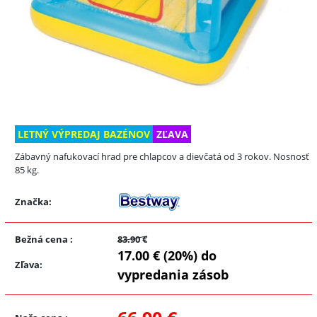
LETNÝ VÝPREDAJ BAZÉNOV
ZĽAVA
Zábavný nafukovací hrad pre chlapcov a dievčatá od 3 rokov. Nosnosť
85 kg.
Značka:
Bežná cena
:
83.90 €
17.00 € (20%) do
Zľava
:
vypredania zásob