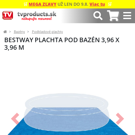
🛒
MEGA ZĽAVY
UŽ LEN DO 9.8.
Viac tu
🛒
Bazény
Podkladové plachty
BESTWAY PLACHTA POD BAZÉN 3,96 X
3,96 M
Predchádzajúci
Ďalší