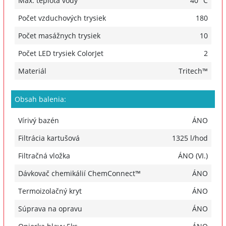
Max. teplota vody
40 °C
Počet vzduchových trysiek
180
Počet masážnych trysiek
10
Počet LED trysiek ColorJet
2
Materiál
Tritech™
Obsah balenia:
Vírivý bazén
ÁNO
Filtrácia kartušová
1325 l/hod
Filtračná vložka
ÁNO (VI.)
Dávkovač chemikálií ChemConnect™
ÁNO
Termoizolačný kryt
ÁNO
Súprava na opravu
ÁNO