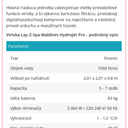
Hlavná riadiaca jednotka zabezpečuje všetky prevádzkové
funkcie vírivky, a to výkonnú kartušovú filtráciu, prietokový
digitálnyvzduchový kompresor na napúšťanie a následný
prívod vzduchu a masážnych trysiek.
Vírivka Lay-Z-Spa Maldives HydroJet Pro - podrobný opis:
Parametre:
Tvar
štvorec
Objem vody
1050 litrov
Veľkosť po nafúknutí
2,01 x 2,01 x 0,8 m
Kapacita
5 - 7 osôb
Váha balenia
83 kg
Výkon ohrievača
2 060 W / 220-240 V/ 50 Hz
Výhrevnosť
1 - 1,5 °C/h