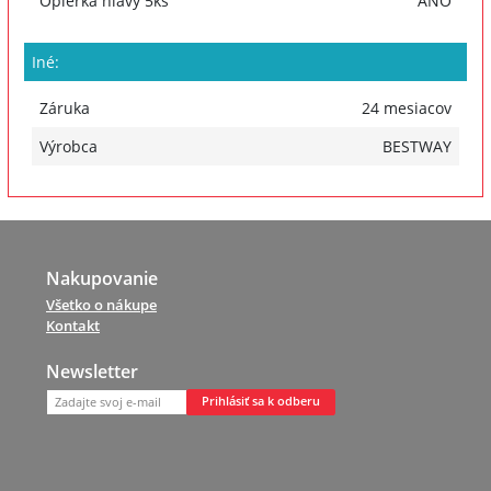
Opierka hlavy 5ks
ÁNO
Iné:
Záruka
24 mesiacov
Výrobca
BESTWAY
Nakupovanie
Všetko o nákupe
Kontakt
Newsletter
Prihlásiť sa k odberu