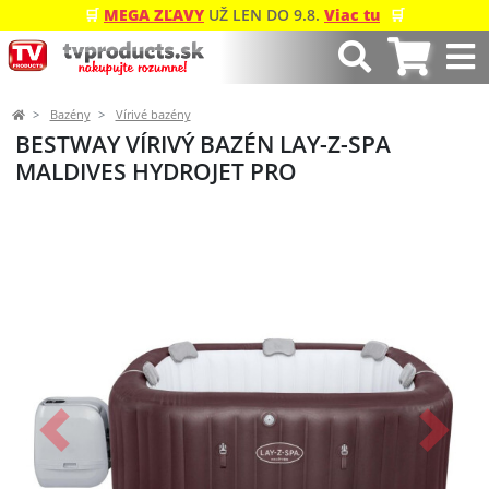
🛒
MEGA ZĽAVY
UŽ LEN DO 9.8.
Viac tu
🛒
Bazény
Vírivé bazény
BESTWAY VÍRIVÝ BAZÉN LAY-Z-SPA
MALDIVES HYDROJET PRO
Predchádzajúci
Ďalší