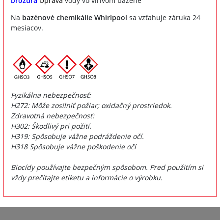
brožúra
Úprava
vody vo vírivom bazéne
Na
bazénové chemikálie Whirlpool
sa vzťahuje záruka 24
mesiacov.
Fyzikálna nebezpečnosť:
H272: Môže zosilniť požiar; oxidačný prostriedok.
Zdravotná nebezpečnosť:
H302: Škodlivý pri požití.
H319: Spôsobuje vážne podráždenie očí.
H318 Spôsobuje vážne poškodenie očí
Biocídy používajte bezpečným spôsobom. Pred použitím si
vždy prečítajte etiketu a informácie o výrobku.