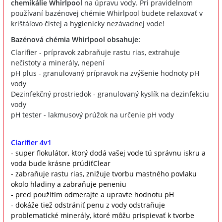
chemikálie Whirlpool
na úpravu vody. Pri pravidelnom
používaní bazénovej chémie Whirlpool budete relaxovať v
krištáľovo čistej a hygienicky nezávadnej vode!
Bazénová chémia Whirlpool obsahuje:
Clarifier - prípravok zabraňuje rastu rias, extrahuje
nečistoty a minerály, nepení
pH plus - granulovaný prípravok na zvýšenie hodnoty pH
vody
Dezinfekčný prostriedok - granulovaný kyslík na dezinfekciu
vody
pH tester - lakmusový prúžok na určenie pH vody
Clarifier 4v1
- super flokulátor, ktorý dodá vašej vode tú správnu iskru a
voda bude krásne prúdiťClear
- zabraňuje rastu rias, znižuje tvorbu mastného povlaku
okolo hladiny a zabraňuje peneniu
- pred použitím odmerajte a upravte hodnotu pH
- dokáže tiež odstrániť penu z vody odstraňuje
problematické minerály, ktoré môžu prispievať k tvorbe