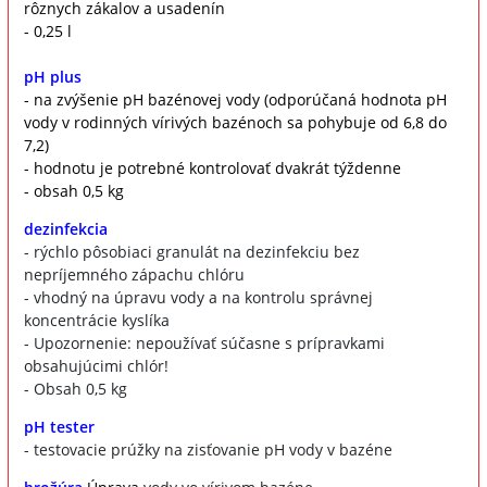
rôznych zákalov a usadenín
- 0,25 l
pH plus
- na zvýšenie pH bazénovej vody (odporúčaná hodnota pH
vody v rodinných vírivých bazénoch sa pohybuje od 6,8 do
7,2)
- hodnotu je potrebné kontrolovať dvakrát týždenne
- obsah 0,5 kg
dezinfekcia
- rýchlo pôsobiaci granulát na dezinfekciu bez
nepríjemného zápachu chlóru
- vhodný na úpravu vody a na kontrolu správnej
koncentrácie kyslíka
- Upozornenie: nepoužívať súčasne s prípravkami
obsahujúcimi chlór!
- Obsah 0,5 kg
pH tester
- testovacie prúžky na zisťovanie pH vody v bazéne