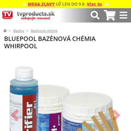
🛒
MEGA ZĽAVY
UŽ LEN DO 9.8.
Viac tu
🛒
Bazény
Bazénová chémia
BLUEPOOL BAZÉNOVÁ CHÉMIA
WHIRPOOL
Predchádzajúci
Ďalší