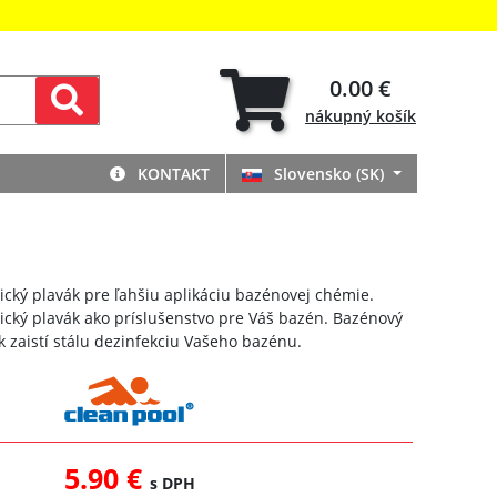
0.00 €
nákupný
košík
KONTAKT
Slovensko (SK)
cký plavák pre ľahšiu aplikáciu bazénovej chémie.
cký plavák ako príslušenstvo pre Váš bazén. Bazénový
 zaistí stálu dezinfekciu Vašeho bazénu.
5.90 €
s DPH