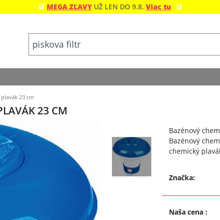
🛒
MEGA ZĽAVY
UŽ LEN DO 9.8.
Viac tu
🛒
 plavák 23 cm
PLAVÁK 23 CM
Bazénový chemi
Bazénový chemi
chemický plavák
Značka:
Naša cena
: