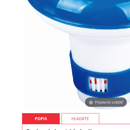
Prejdením zväčšiť
POPIS
HĽADÁTE