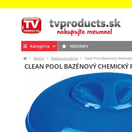
Kategória
NOVINKY
Bazény
Bazénová chémia
Clean Pool Bazénový chemický
CLEAN POOL BAZÉNOVÝ CHEMICKÝ 