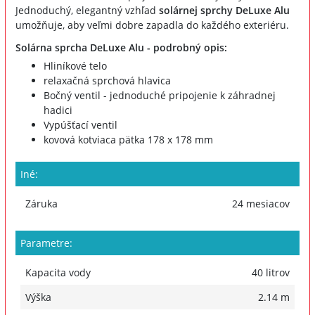
Jednoduchý, elegantný vzhľad
solárnej sprchy DeLuxe Alu
umožňuje, aby veľmi dobre zapadla do každého exteriéru.
Solárna sprcha DeLuxe Alu - podrobný opis:
Hliníkové telo
relaxačná sprchová hlavica
Bočný ventil - jednoduché pripojenie k záhradnej
hadici
Vypúšťací ventil
kovová kotviaca pätka 178 x 178 mm
Iné:
Záruka
24 mesiacov
Parametre:
Kapacita vody
40 litrov
Výška
2.14 m