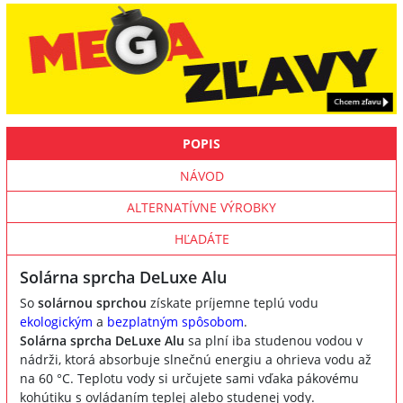
POPIS
NÁVOD
ALTERNATÍVNE VÝROBKY
HĽADÁTE
Solárna sprcha DeLuxe Alu
So
solárnou sprchou
získate príjemne teplú vodu
ekologickým
a
bezplatným spôsobom
.
Solárna sprcha DeLuxe Alu
sa plní iba studenou vodou v
nádrži, ktorá absorbuje slnečnú energiu a ohrieva vodu až
na 60 °C. Teplotu vody si určujete sami vďaka pákovému
kohútiku s ovládaním teplej alebo studenej vody.