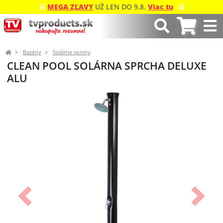
🛒
MEGA ZĽAVY
UŽ LEN DO 9.8.
Viac tu
🛒
Bazény
Solárne sprchy
CLEAN POOL SOLÁRNA SPRCHA DELUXE
ALU
Predchádzajúci
Ďalší