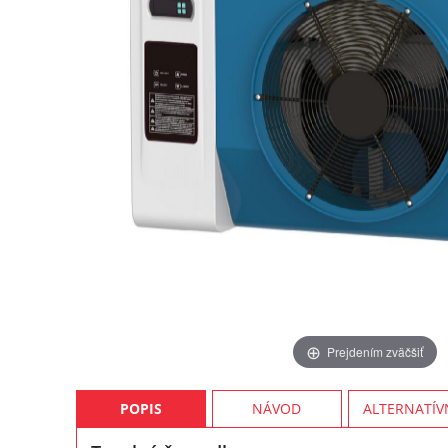
Prejdením zväčšiť
POPIS
NÁVOD
ALTERNATÍV