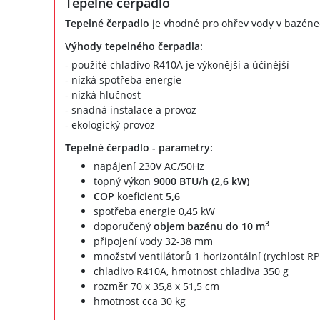
Tepelné čerpadlo
Tepelné čerpadlo
je vhodné pro ohřev vody v bazénec
Výhody tepelného čerpadla:
- použité chladivo R410A je výkonější a účinější
- nízká spotřeba energie
- nízká hlučnost
- snadná instalace a provoz
- ekologický provoz
Tepelné čerpadlo - parametry:
napájení 230V AC/50Hz
topný výkon
9000 BTU/h (2,6 kW)
COP
koeficient
5,6
spotřeba energie 0,45 kW
3
doporučený
objem bazénu do 10 m
připojení vody 32-38 mm
množství ventilátorů 1 horizontální (rychlost R
chladivo R410A, hmotnost chladiva 350 g
rozměr 70 x 35,8 x 51,5 cm
hmotnost cca 30 kg