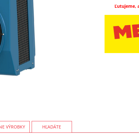
Ľutujeme, 
NE VÝROBKY
HĽADÁTE