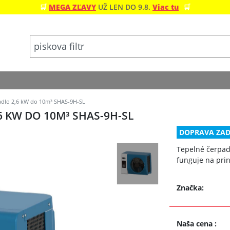
🛒
MEGA ZĽAVY
UŽ LEN DO 9.8.
Viac tu
🛒
adlo 2,6 kW do 10m³ SHAS-9H-SL
6 KW DO 10M³ SHAS-9H-SL
DOPRAVA ZA
Tepelné čerpad
funguje na pri
Značka:
Naša cena
: