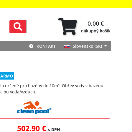
0.00 €
nákupný
košík
KONTAKT
Slovensko (SK)
DARMO
lo určené pro bazény do 10m³. Ohřev vody v bazénu
ncipu voda/vzduch.
502.90 €
s DPH