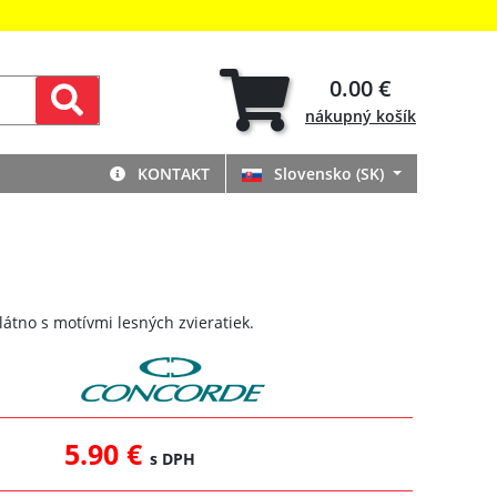
0.00 €
nákupný
košík
KONTAKT
Slovensko (SK)
átno s motívmi lesných zvieratiek.
5.90 €
s DPH