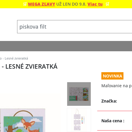
🛒
MEGA ZĽAVY
UŽ LEN DO 9.8.
Viac tu
🛒
 - Lesné zvieratká
 LESNÉ ZVIERATKÁ
NOVINKA
Maľovanie na pl
Značka:
Naša cena
: