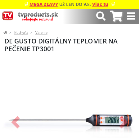
🛒
MEGA ZĽAVY
UŽ LEN DO 9.8.
Viac tu
🛒
Kuchyňa
Varenie
DE GUSTO DIGITÁLNY TEPLOMER NA
PEČENIE TP3001
Predchádzajúci
Ďalší