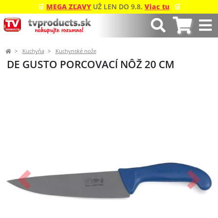
🛒
MEGA ZĽAVY
UŽ LEN DO 9.8.
Viac tu
🛒
Kuchyňa
Kuchynské nože
DE GUSTO PORCOVACÍ NÔŽ 20 CM
Predchádzajúci
Ďalší