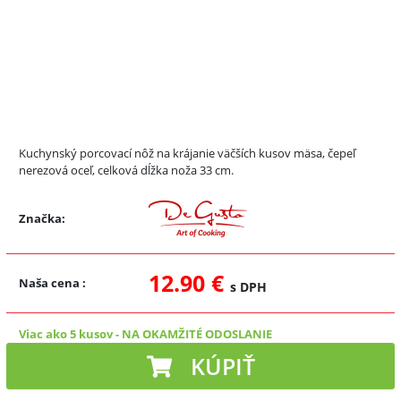
Kuchynský porcovací nôž na krájanie väčších kusov mäsa, čepeľ
nerezová oceľ, celková dĺžka noža 33 cm.
Značka:
12.90 €
Naša cena
:
s DPH
Viac ako 5 kusov
-
NA OKAMŽITÉ ODOSLANIE
KÚPIŤ