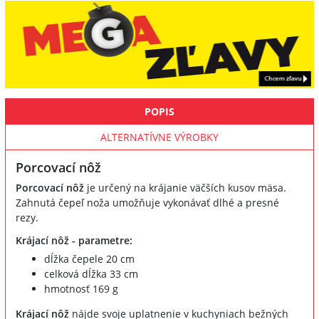
POPIS
ALTERNATÍVNE VÝROBKY
Porcovací nôž
Porcovací nôž
je určený na krájanie väčších kusov mäsa.
Zahnutá čepeľ noža umožňuje vykonávať dlhé a presné
rezy.
Krájací nôž - parametre:
dĺžka čepele 20 cm
celková dĺžka 33 cm
hmotnosť 169 g
Krájací nôž
nájde svoje uplatnenie v kuchyniach bežných