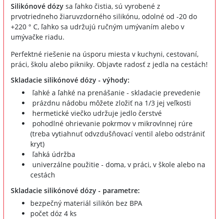
Silikónové dózy
sa ľahko čistia, sú vyrobené z
prvotriedneho žiaruvzdorného silikónu, odolné od -20 do
+220 ° C, ľahko sa udržujú ručným umývaním alebo v
umývačke riadu.
Perfektné riešenie na úsporu miesta v kuchyni, cestovaní,
práci, školu alebo pikniky. Objavte radosť z jedla na cestách!
Skladacie silikónové dózy - výhody:
ľahké a ľahké na prenášanie - skladacie prevedenie
prázdnu nádobu môžete zložiť na 1/3 jej veľkosti
hermetické viečko udržuje jedlo čerstvé
pohodlné ohrievanie pokrmov v mikrovlnnej rúre
(treba vytiahnuť odvzdušňovací ventil alebo odstrániť
kryt)
ľahká údržba
univerzálne použitie - doma, v práci, v škole alebo na
cestách
Skladacie silikónové dózy - parametre:
bezpečný materiál silikón bez BPA
počet dóz 4 ks