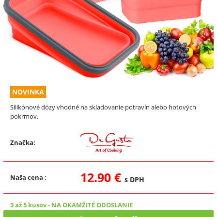
NOVINKA
Silikónové dózy vhodné na skladovanie potravín alebo hotových
pokrmov.
Značka:
12.90 €
Naša cena
:
s DPH
3 až 5 kusov
-
NA OKAMŽITÉ ODOSLANIE