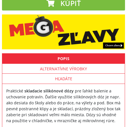
KÚPIŤ
POPIS
ALTERNATÍVNE VÝROBKY
HĽADÁTE
Praktické
skladacie silikónové dózy
pre ľahké balenie a
uchovanie potravín. Ďalšie využitie silikónových dóz je napr.
ako desiata do školy alebo do práce, na výlety a pod. Box má
pevné postranné klipy a je skladací, prázdny zložený box tak
zaberie pri skladovaní veľmi málo miesta. Dózy sú vhodné
na použitie v chladničke, v mrazničke aj mikrovlnnej rúre.