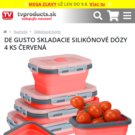
🛒
MEGA ZĽAVY
UŽ LEN DO 9.8.
Viac tu
🛒
Kuchyňa
Silikónové formy
DE GUSTO SKLADACIE SILIKÓNOVÉ DÓZY
4 KS ČERVENÁ
Predchádzajúci
Ďalší