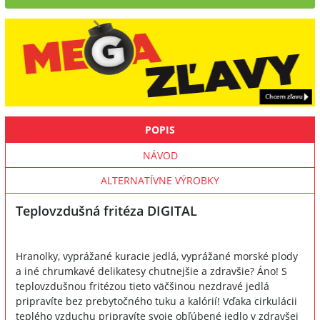
POPIS
NÁVOD
ALTERNATÍVNE VÝROBKY
Teplovzdušná fritéza DIGITAL
Hranolky, vyprážané kuracie jedlá, vyprážané morské plody
a iné chrumkavé delikatesy chutnejšie a zdravšie? Áno! S
teplovzdušnou fritézou tieto väčšinou nezdravé jedlá
pripravíte bez prebytočného tuku a kalórií! Vďaka cirkulácii
teplého vzduchu pripravíte svoje obľúbené jedlo v zdravšej