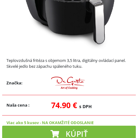
Teplovzdušná fritéza s objemom 3,5 litra, digitálny ovládací panel.
Skvelé jedlo bez zápachu spáleného tuku.
Značka:
74.90 €
Naša cena
:
s DPH
Viac ako 5 kusov
-
NA OKAMŽITÉ ODOSLANIE
KÚPIŤ