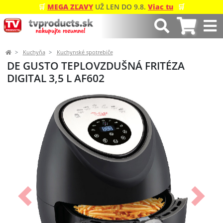
🛒
MEGA ZĽAVY
UŽ LEN DO 9.8.
Viac tu
🛒
Kuchyňa
Kuchynské spotrebiče
DE GUSTO TEPLOVZDUŠNÁ FRITÉZA
DIGITAL 3,5 L AF602
Predchádzajúci
Ďalší