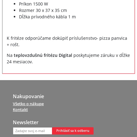
Príkon 1500 W
Rozmer 30 x 37 x 35 cm
Dĺžka prívodného kábla 1 m
K fritéze odporúčame dokúpiť príslušenstvo- pizza panvica
+ rošt.
Na
teplovzdušnú fritézu Digital
poskytujeme záruku v dĺžke
24 mesiacov.
Nakupovanie
Všetko o nákupe
Kontakt
Newsletter
Prihlásiť sa k odberu