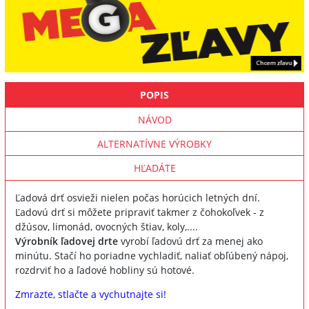
POPIS
NÁVOD
ALTERNATÍVNE VÝROBKY
HĽADÁTE
Ľadová drť osvieži nielen počas horúcich letných dní.
Ľadovú drť si môžete pripraviť takmer z čohokoľvek - z
džúsov, limonád, ovocných štiav, koly,....
Výrobník ľadovej drte
vyrobí ľadovú drť za menej ako
minútu. Stačí ho poriadne vychladiť, naliať obľúbený nápoj,
rozdrviť ho a ľadové hobliny sú hotové.
Zmrazte, stlačte a vychutnajte si!