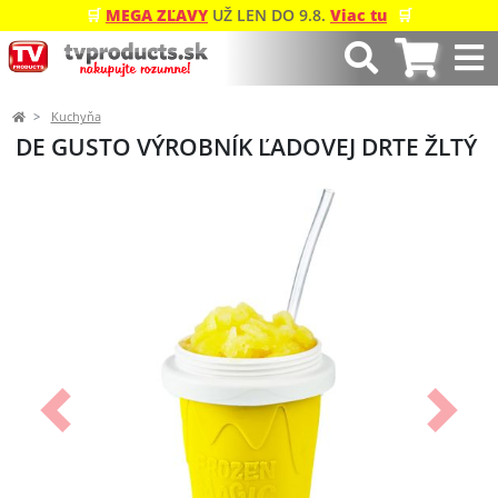
🛒
MEGA ZĽAVY
UŽ LEN DO 9.8.
Viac tu
🛒
Kuchyňa
DE GUSTO VÝROBNÍK ĽADOVEJ DRTE ŽLTÝ
Predchádzajúci
Ďalší