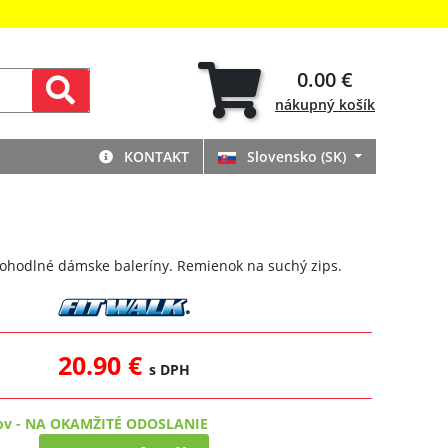
0.00 €
nákupný
košík
KONTAKT
Slovensko (SK)
 pohodlné dámske baleríny. Remienok na suchý zips.
20.90 €
s DPH
ov
-
NA OKAMŽITÉ ODOSLANIE