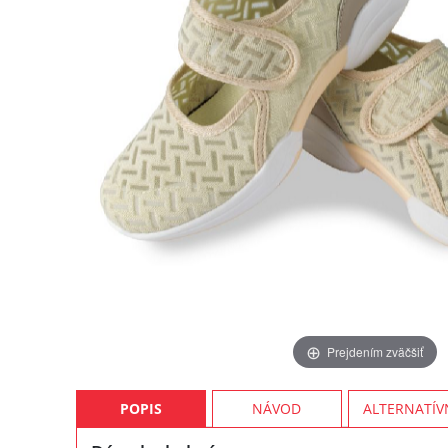
Prejdením zväčšiť
POPIS
NÁVOD
ALTERNATÍV