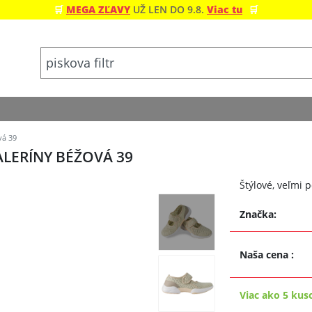
🛒
MEGA ZĽAVY
UŽ LEN DO 9.8.
Viac tu
🛒
vá 39
LERÍNY BÉŽOVÁ 39
Štýlové, veľmi
Značka:
Naša cena
:
Viac ako 5 kus