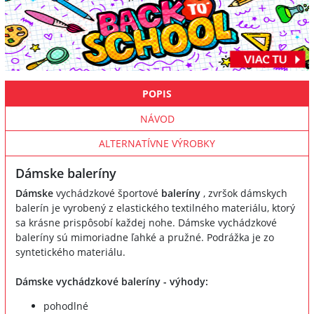
POPIS
NÁVOD
ALTERNATÍVNE VÝROBKY
Dámske baleríny
Dámske
vychádzkové športové
baleríny
, zvršok dámskych
balerín je vyrobený z elastického textilného materiálu, ktorý
sa krásne prispôsobí každej nohe. Dámske vychádzkové
baleríny sú mimoriadne ľahké a pružné. Podrážka je zo
syntetického materiálu.
Dámske vychádzkové baleríny - výhody:
pohodlné