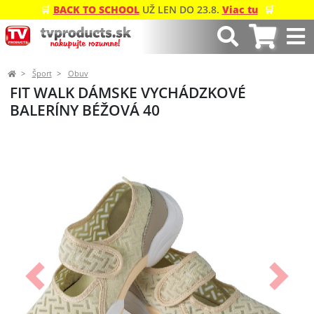
🛒
BACK TO SCHOOL
UŽ LEN DO 23.8.
Viac tu
🛒
Šport
Obuv
FIT WALK DÁMSKE VYCHÁDZKOVÉ
BALERÍNY BÉŽOVÁ 40
Predchádzajúci
Ďalší