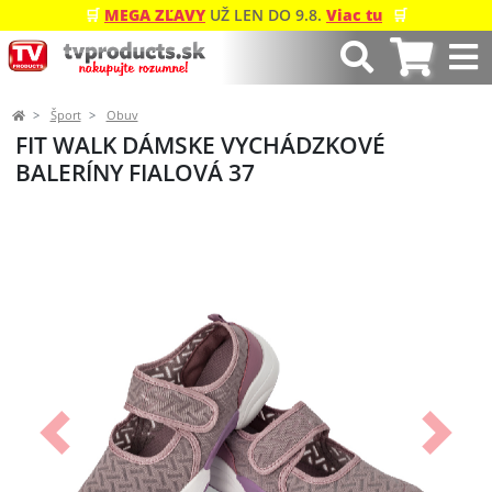
🛒
MEGA ZĽAVY
UŽ LEN DO 9.8.
Viac tu
🛒
Šport
Obuv
FIT WALK DÁMSKE VYCHÁDZKOVÉ
BALERÍNY FIALOVÁ 37
Predchádzajúci
Ďalší