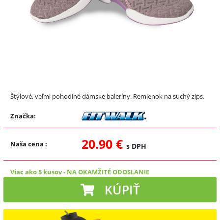
Štýlové, veľmi pohodlné dámske baleríny. Remienok na suchý zips.
Značka:
20.90 €
Naša cena
:
s DPH
Viac ako 5 kusov
-
NA OKAMŽITÉ ODOSLANIE
KÚPIŤ