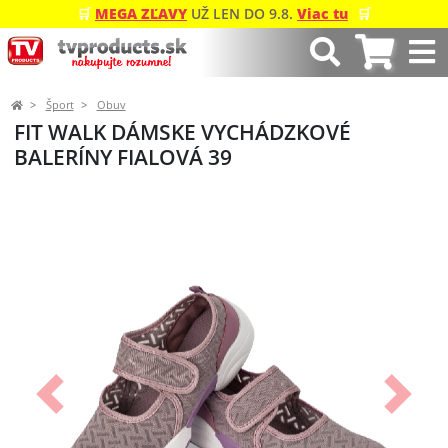
🛒
MEGA ZĽAVY
UŽ LEN DO 9.8.
Viac tu
🛒
Šport
Obuv
FIT WALK DÁMSKE VYCHÁDZKOVÉ
BALERÍNY FIALOVÁ 39
Predchádzajúci
Ďalší