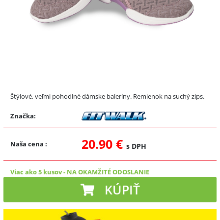
Štýlové, veľmi pohodlné dámske baleríny. Remienok na suchý zips.
Značka:
20.90 €
Naša cena
:
s DPH
Viac ako 5 kusov
-
NA OKAMŽITÉ ODOSLANIE
KÚPIŤ