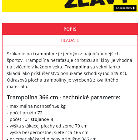
POPIS
HĽADÁTE
Skákanie na
trampolíne
je jedným z najobľúbenejších
športov. Trampolína nezaťažuje chrbticu ani kĺby, je vhodná
na cvičenie v každom veku.
Trampolína
sa veľmi ľahko
skladá, ako príslušenstvo ponúkame schodíky (od 349 Kč).
Odrazová plocha trampolíny je vyrobená z kvalitného
materiálu.
Trampolína 366 cm - technické parametre:
- maximálna nosnosť
150 kg
- počet pružín
72
- počet
"U" stojanov 4
- výška skákacej plochy od zeme 70 cm
- výška bezpečnostnej siete cca 165 cm
- priemer skákacej plochy približne 346 cm