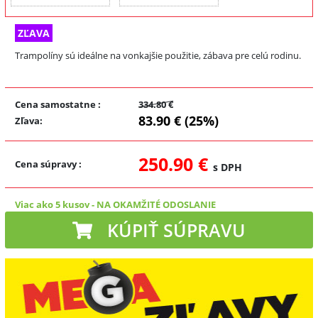
ZĽAVA
Trampolíny sú ideálne na vonkajšie použitie, zábava pre celú rodinu.
Cena samostatne
:
334.80 €
83.90 € (25%)
Zľava
:
250.90 €
Cena súpravy
:
s DPH
Viac ako 5 kusov
-
NA OKAMŽITÉ ODOSLANIE
KÚPIŤ SÚPRAVU