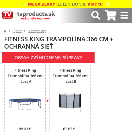
🛒
MEGA ZĽAVY
UŽ LEN DO 9.8.
Viac tu
🛒
Šport
Trampolíny
FITNESS KING TRAMPOLÍNA 366 CM +
OCHRANNÁ SIEŤ
OBSAH ZVÝHODNENEJ SÚPRAVY
Fitness King
Fitness King
Trampolína 366 cm
Trampolína 366 cm
- časť A
- časť B
188.03 €
62.87 €