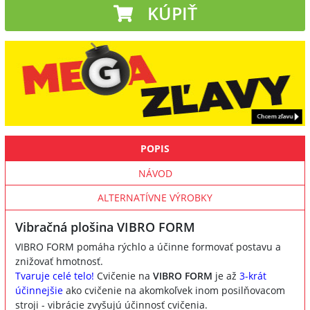
KÚPIŤ
POPIS
NÁVOD
ALTERNATÍVNE VÝROBKY
Vibračná plošina VIBRO FORM
VIBRO FORM pomáha rýchlo a účinne formovať postavu a
znižovať hmotnosť.
Tvaruje celé telo!
Cvičenie na
VIBRO FORM
je až
3-krát
účinnejšie
ako cvičenie na akomkoľvek inom posilňovacom
stroji - vibrácie zvyšujú účinnosť cvičenia.