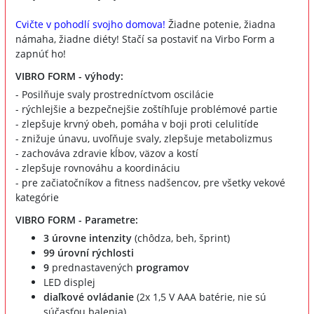
Cvičte v pohodlí svojho domova!
Žiadne potenie, žiadna
námaha, žiadne diéty! Stačí sa postaviť na Virbo Form a
zapnúť ho!
VIBRO FORM - výhody:
- Posilňuje svaly prostredníctvom oscilácie
- rýchlejšie a bezpečnejšie zoštíhľuje problémové partie
- zlepšuje krvný obeh, pomáha v boji proti celulitíde
- znižuje únavu, uvoľňuje svaly, zlepšuje metabolizmus
- zachováva zdravie kĺbov, väzov a kostí
- zlepšuje rovnováhu a koordináciu
- pre začiatočníkov a fitness nadšencov, pre všetky vekové
kategórie
VIBRO FORM - Parametre:
3 úrovne intenzity
(chôdza, beh, šprint)
99 úrovní rýchlosti
9
prednastavených
programov
LED displej
diaľkové ovládanie
(2x 1,5 V AAA batérie, nie sú
súčasťou balenia)