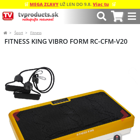
🛒
MEGA ZĽAVY
UŽ LEN DO 9.8.
Viac tu
🛒
Šport
Fitness
FITNESS KING VIBRO FORM RC-CFM-V20
Predchádzajúci
Ďalší