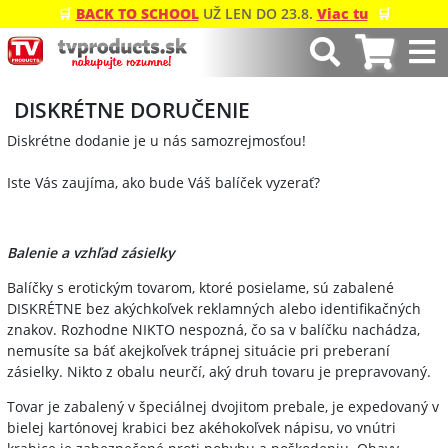
🛒
BACK TO SCHOOL
UŽ LEN DO 23.8.
Viac tu
🛒
DISKRÉTNE DORUČENIE
Diskrétne dodanie je u nás samozrejmosťou!
Iste Vás zaujíma, ako bude Váš balíček vyzerať?
Balenie a vzhľad zásielky
Balíčky s erotickým tovarom, ktoré posielame, sú zabalené
DISKRÉTNE bez akýchkoľvek reklamných alebo identifikačných
znakov. Rozhodne NIKTO nespozná, čo sa v balíčku nachádza,
nemusíte sa báť akejkoľvek trápnej situácie pri preberaní
zásielky. Nikto z obalu neurčí, aký druh tovaru je prepravovaný.
Tovar je zabalený v špeciálnej dvojitom prebale, je expedovaný v
bielej kartónovej krabici bez akéhokoľvek nápisu, vo vnútri