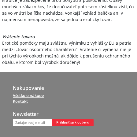
krabice je zabezpečené proti pohybu a poškodeniu. Obavy
mnohých zákazníkov, že doručovateľ potresom zásielkou zistí, čo
sa vo vnútri balíčka nachádza, Vonkajší vzhľad balíčka ani v
najmenšom nenapovedá, že sa jedná o erotický tovar.
Vrátenie tovaru
Erotické pomôcky majú zvláštnu výnimku z vyhlášky EÚ a patria
medzi „tovar osobitného charakteru“. Vrátenie či výmena nie je
pri týchto výrobkoch možná, ak dôjde k porušeniu ochranného
obalu, v ktorom bol výrobok doručený!
Nakupovanie
Všetko o nákupe
Kontakt
Newsletter
Prihlásiť sa k odberu