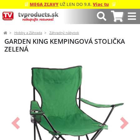
🛒
MEGA ZĽAVY
UŽ LEN DO 9.8.
Viac tu
🛒
Hobby a Záhrada
Záhradný nábytok
GARDEN KING KEMPINGOVÁ STOLIČKA
ZELENÁ
Predchádzajúci
Ďalší