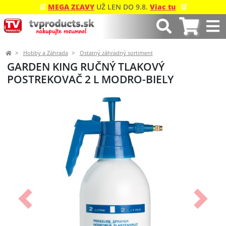
🛒
MEGA ZĽAVY
UŽ LEN DO 9.8.
Viac tu
🛒
Hobby a Záhrada
Ostatný záhradný sortiment
GARDEN KING RUČNÝ TLAKOVÝ
POSTREKOVAČ 2 L MODRO-BIELY
Predchádzajúci
Ďalší