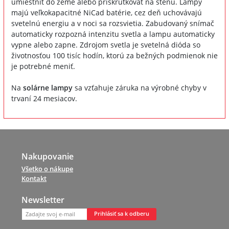
umiestniť do zeme alebo priskrutkovať na stenu. Lampy
majú veľkokapacitné NiCad batérie, cez deň uchovávajú
svetelnú energiu a v noci sa rozsvietia. Zabudovaný snímač
automaticky rozpozná intenzitu svetla a lampu automaticky
vypne alebo zapne. Zdrojom svetla je svetelná dióda so
životnosťou 100 tisíc hodín, ktorú za bežných podmienok nie
je potrebné meniť.
Na
solárne lampy
sa vzťahuje záruka na výrobné chyby v
trvaní 24 mesiacov.
Nakupovanie
Všetko o nákupe
Kontakt
Newsletter
Prihlásiť sa k odberu