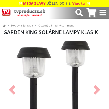
🛒
MEGA ZĽAVY
UŽ LEN DO 9.8.
Viac tu
🛒
Hobby a Záhrada
Ostatný záhradný sortiment
GARDEN KING SOLÁRNE LAMPY KLASIK
Predchádzajúci
Ďalší