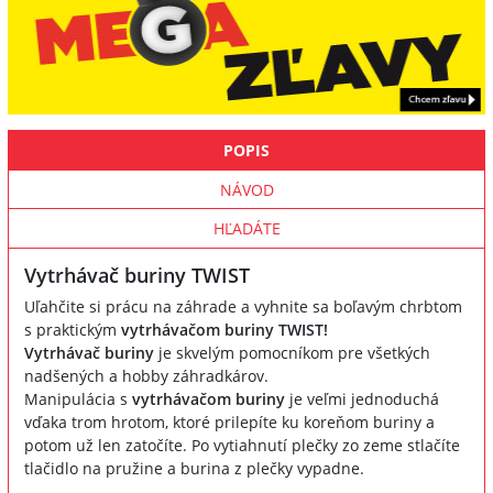
POPIS
NÁVOD
HĽADÁTE
Vytrhávač buriny TWIST
Uľahčite si prácu na záhrade a vyhnite sa boľavým chrbtom
s praktickým
vytrhávačom buriny TWIST!
Vytrhávač buriny
je skvelým pomocníkom pre všetkých
nadšených a hobby záhradkárov.
Manipulácia s
vytrhávačom buriny
je veľmi jednoduchá
vďaka trom hrotom, ktoré prilepíte ku koreňom buriny a
potom už len zatočíte. Po vytiahnutí plečky zo zeme stlačíte
tlačidlo na pružine a burina z plečky vypadne.