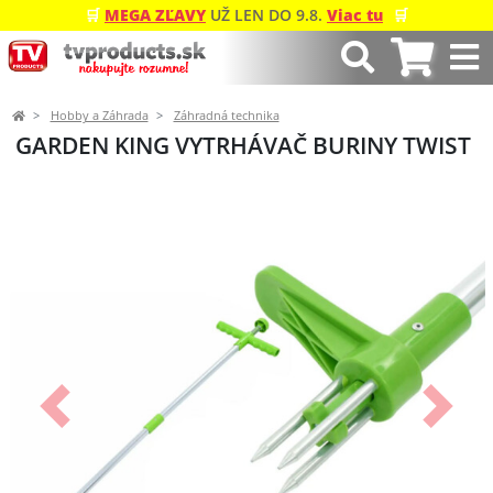
🛒
MEGA ZĽAVY
UŽ LEN DO 9.8.
Viac tu
🛒
Hobby a Záhrada
Záhradná technika
GARDEN KING VYTRHÁVAČ BURINY TWIST
Predchádzajúci
Ďalší