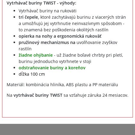
Vytrhávač buriny TWIST - výhody:
Vytrhávač buriny na rukoväti
tri čepele,
ktoré zachytávajú burinu z viacerých strán
a umožňujú jej vytrhnutie neinvazívnym spôsobom -
to znamená bez poškodenia okolitých rastlín
opierka na nohy a ergonomická rukoväť
pružinový mechanizmus na
uvoľňovanie zvyškov
rastlín
žiadne ohýbanie
- už žiadne boľavé chrbty pri pletí,
burinu jednoducho vytrhnete v stoji
odstraňovanie buriny a koreňov
dĺžka 100 cm
Materiál: kombinácia hliníka, ABS plastu a PP materiálu
Na
vytrhávač buriny TWIST
sa vzťahuje záruka 24 mesiacov.