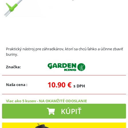
Praktický nástroj pre záhradkárov, ktorí sa chcú ľahko a účinne zbaviť
buriny.
Značka:
10.90 €
Naša cena
:
s DPH
Viac ako 5 kusov
-
NA OKAMŽITÉ ODOSLANIE
KÚPIŤ