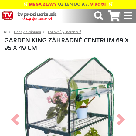
🛒
MEGA ZĽAVY
UŽ LEN DO 9.8.
Viac tu
🛒
Hobby a Záhrada
Fóliovníky, pareniská
GARDEN KING ZÁHRADNÉ CENTRUM 69 X
95 X 49 CM
Predchádzajúci
Ďalší