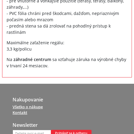
- pre vnútorné a vonkajšie použitie (terasy, terasy, balkóny,
záhrady,...)
- PVC fólia chráni pred škodcami, dažďom, nepriaznivým
počasím alebo mrazom
- predná stena sa dá zrolovať na pohodlný prístup k
rastlinám
Maximálne zaťaženie regálu:
3,3 kg/policu
Na
záhradné centrum
sa vzťahuje záruka na výrobné chyby
v trvaní 24 mesiacov.
Nakupovanie
Všetko o nákupe
Kontakt
Newsletter
Prihlásiť sa k odberu