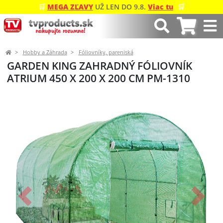
🛒
MEGA ZĽAVY
UŽ LEN DO 9.8.
Viac tu
🛒
Hobby a Záhrada
Fóliovníky, pareniská
GARDEN KING ZAHRADNÝ FÓLIOVNÍK
ATRIUM 450 X 200 X 200 CM PM-1310
Predchádzajúci
Ďalší