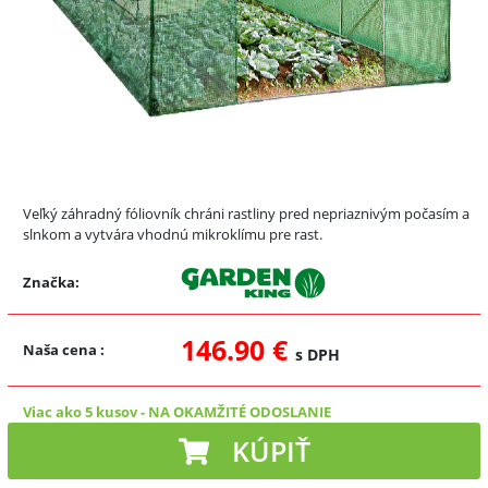
Veľký záhradný fóliovník chráni rastliny pred nepriaznivým počasím a
slnkom a vytvára vhodnú mikroklímu pre rast.
Značka:
146.90 €
Naša cena
:
s DPH
Viac ako 5 kusov
-
NA OKAMŽITÉ ODOSLANIE
KÚPIŤ