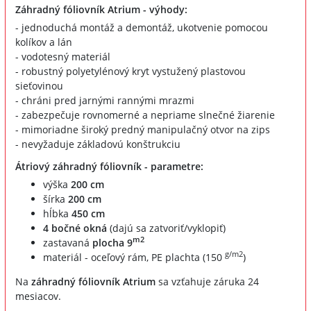
Záhradný fóliovník Atrium - výhody:
- jednoduchá montáž a demontáž, ukotvenie pomocou
kolíkov a lán
- vodotesný materiál
- robustný polyetylénový kryt vystužený plastovou
sieťovinou
- chráni pred jarnými rannými mrazmi
- zabezpečuje rovnomerné a nepriame slnečné žiarenie
- mimoriadne široký predný manipulačný otvor na zips
- nevyžaduje základovú konštrukciu
Átriový záhradný fóliovník - parametre:
výška
200 cm
šírka
200 cm
hĺbka
450 cm
4 bočné okná
(dajú sa zatvoriť/vyklopiť)
m2
zastavaná
plocha 9
g/m2
materiál - oceľový rám, PE plachta (150
)
Na
záhradný fóliovník Atrium
sa vzťahuje záruka 24
mesiacov.