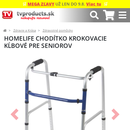
🛒
MEGA ZĽAVY
UŽ LEN DO 9.8.
Viac tu
🛒
Zdravie a Krása
Zdravotné pomôcky
HOMELIFE CHODÍTKO KROKOVACIE
KĹBOVÉ PRE SENIOROV
Predchádzajúci
Ďalší