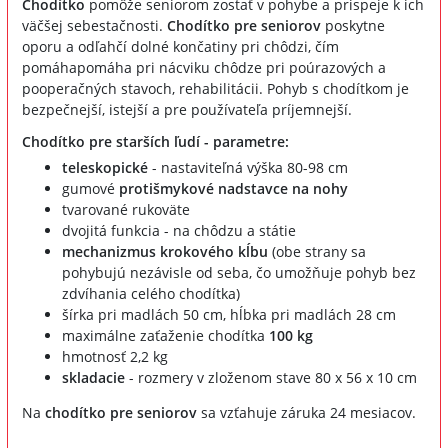
Chodítko
pomôže seniorom zostať v pohybe a prispeje k ich
väčšej sebestačnosti.
Chodítko pre seniorov
poskytne
oporu a odľahčí dolné končatiny pri chôdzi, čím
pomáhapomáha pri nácviku chôdze pri poúrazových a
pooperačných stavoch, rehabilitácii. Pohyb s chodítkom je
bezpečnejší, istejší a pre používateľa príjemnejší.
Chodítko pre starších ľudí - parametre:
teleskopické
- nastaviteľná výška 80-98 cm
gumové
protišmykové nadstavce na nohy
tvarované rukoväte
dvojitá funkcia - na chôdzu a státie
mechanizmus krokového kĺbu
(obe strany sa
pohybujú nezávisle od seba, čo umožňuje pohyb bez
zdvíhania celého chodítka)
šírka pri madlách 50 cm, hĺbka pri madlách 28 cm
maximálne zaťaženie chodítka
100 kg
hmotnosť 2,2 kg
skladacie
- rozmery v zloženom stave 80 x 56 x 10 cm
Na
chodítko pre seniorov
sa vzťahuje záruka 24 mesiacov.