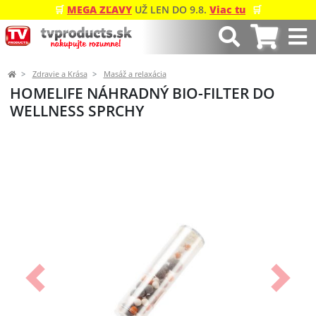
🛒
MEGA ZĽAVY
UŽ LEN DO 9.8.
Viac tu
🛒
Zdravie a Krása
Masáž a relaxácia
HOMELIFE NÁHRADNÝ BIO-FILTER DO
WELLNESS SPRCHY
Predchádzajúci
Ďalší