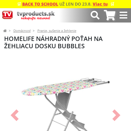
🛒
BACK TO SCHOOL
UŽ LEN DO 23.8.
Viac tu
🛒
Domácnosť
Pranie, sušenie a žehlenie
HOMELIFE NÁHRADNÝ POŤAH NA
ŽEHLIACU DOSKU BUBBLES
Predchádzajúci
Ďalší