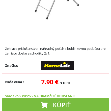
Žehliace príslušenstvo - náhradný poťah s bublinkovou potlačou pre
žehliacu dosku a schodíky 2v1.
Značka:
7.90 €
Naša cena
:
s DPH
Viac ako 5 kusov
-
NA OKAMŽITÉ ODOSLANIE
KÚPIŤ