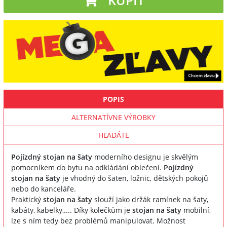
POPIS
ALTERNATÍVNE VÝROBKY
HĽADÁTE
Pojízdný stojan na šaty
moderního designu je skvělým
pomocníkem do bytu na odkládání oblečení.
Pojízdný
stojan na šaty
je vhodný do šaten, ložnic, dětských pokojů
nebo do kanceláře.
Praktický
stojan na šaty
slouží jako držák ramínek na šaty,
kabáty, kabelky,.... Díky kolečkům je
stojan na šaty
mobilní,
lze s ním tedy bez problémů manipulovat. Možnost