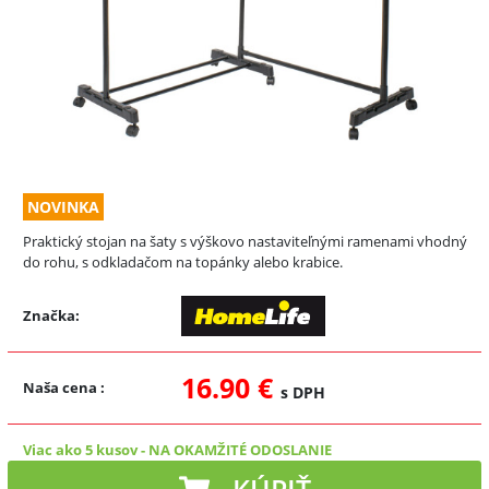
NOVINKA
Praktický stojan na šaty s výškovo nastaviteľnými ramenami vhodný
do rohu, s odkladačom na topánky alebo krabice.
Značka:
16.90 €
Naša cena
:
s DPH
Viac ako 5 kusov
-
NA OKAMŽITÉ ODOSLANIE
KÚPIŤ