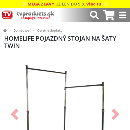
🛒
MEGA ZĽAVY
UŽ LEN DO 9.8.
Viac tu
🛒
Domácnosť
Ostatné doplnky
HOMELIFE POJAZDNÝ STOJAN NA ŠATY
TWIN
Predchádzajúci
Ďalší