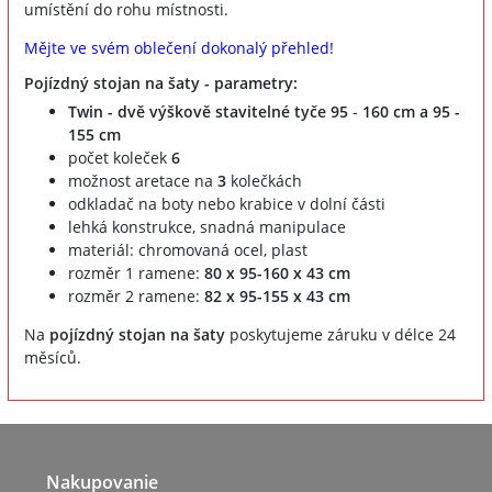
umístění do rohu místnosti.
Mějte ve svém oblečení dokonalý přehled!
Pojízdný stojan na šaty - parametry:
Twin - dvě výškově stavitelné tyče 95
-
160 cm a 95 -
155 cm
počet koleček
6
možnost aretace na
3
kolečkách
odkladač na boty nebo krabice v dolní části
lehká konstrukce, snadná manipulace
materiál: chromovaná ocel, plast
rozměr 1 ramene:
80 x 95-160 x 43 cm
rozměr 2 ramene:
82 x 95-155 x 43 cm
Na
pojízdný stojan na šaty
poskytujeme záruku v délce 24
měsíců.
Nakupovanie