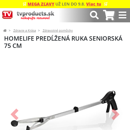
🛒
MEGA ZĽAVY
UŽ LEN DO 9.8.
Viac tu
🛒
Zdravie a Krása
Zdravotné pomôcky
HOMELIFE PREDĹŽENÁ RUKA SENIORSKÁ
75 CM
Predchádzajúci
Ďalší