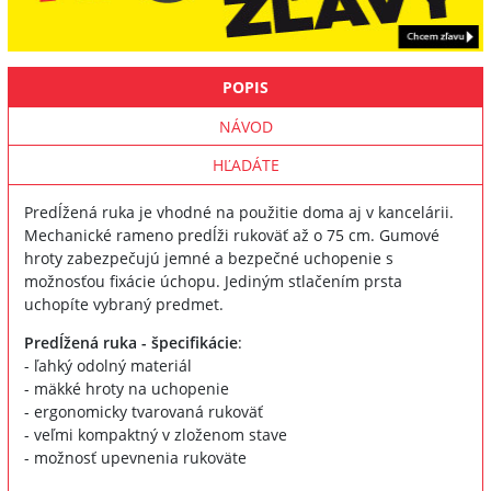
POPIS
NÁVOD
HĽADÁTE
Predĺžená ruka je vhodné na použitie doma aj v kancelárii.
Mechanické rameno predĺži rukoväť až o 75 cm. Gumové
hroty zabezpečujú jemné a bezpečné uchopenie s
možnosťou fixácie úchopu. Jediným stlačením prsta
uchopíte vybraný predmet.
Predĺžená ruka - špecifikácie
:
- ľahký odolný materiál
- mäkké hroty na uchopenie
- ergonomicky tvarovaná rukoväť
- veľmi kompaktný v zloženom stave
- možnosť upevnenia rukoväte