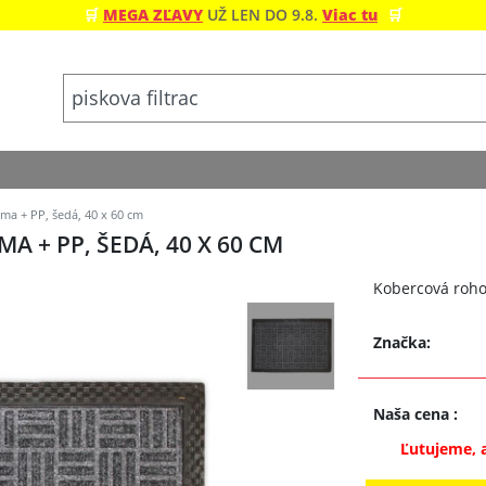
🛒
MEGA ZĽAVY
UŽ LEN DO 9.8.
Viac tu
🛒
a + PP, šedá, 40 x 60 cm
 + PP, ŠEDÁ, 40 X 60 CM
Kobercová roho
Značka:
Naša cena
:
Ľutujeme, 