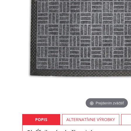
Prejdením zväčšiť
POPIS
ALTERNATÍVNE VÝROBKY