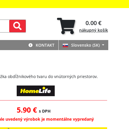
0.00 €
nákupný
košík
KONTAKT
Slovensko (SK)
žka obdĺžnikového tvaru do vnútorných priestorov.
5.90 €
s DPH
ale uvedený výrobok je momentálne vypredaný