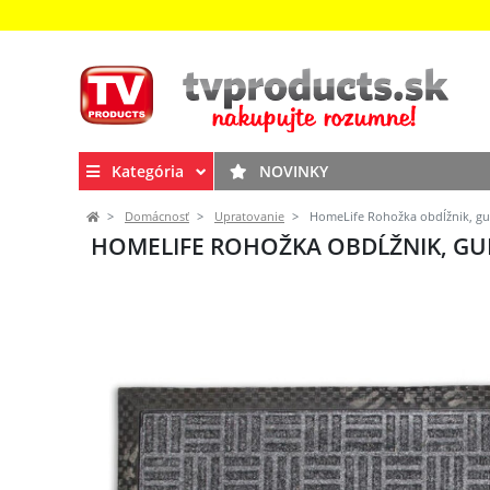
Kategória
NOVINKY
Domácnosť
Upratovanie
HomeLife Rohožka obdĺžnik, gum
HOMELIFE ROHOŽKA OBDĹŽNIK, GUMA