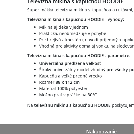
Televízna mikina s kapucňou HOODIE
Super mäkká televízna mikina s kapucňou a rukávmi, 
Televízna mikina s kapucňou HOODIE - výhody:
Mikina aj deka v jednom
Praktická, neobmedzuje v pohybe
Pre hrejivú atmosféru, navodí príjemný a upoko
Vhodná pre aktivity doma aj vonku, na sledovan
Televízna mikina s kapucňou HOODIE - parametre:
Univerzálna predĺžená veľkosť
Široký univerzálny model vhodný
pre všetky p
Kapucňa a veľké predné vrecko
Rozmer
88 x 112 cm
Materiál 100% polyester
Možno prať v práčke na 30°C
Na
televíznu mikinu s kapucňou HOODIE
poskytujem
Nakupovanie