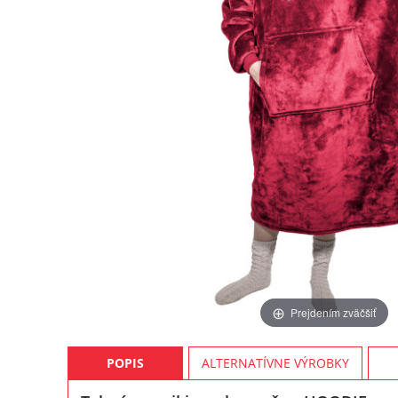
Prejdením zväčšiť
POPIS
ALTERNATÍVNE VÝROBKY