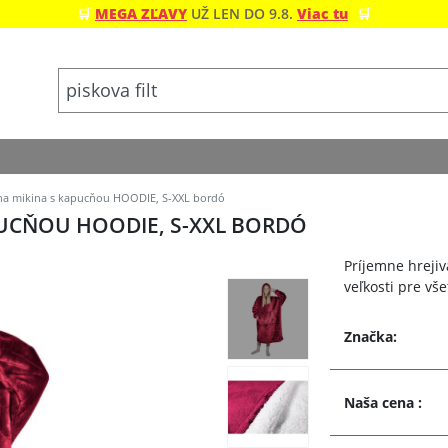
🛒
MEGA ZĽAVY
UŽ LEN DO 9.8.
Viac tu
🛒
na mikina s kapucňou HOODIE, S-XXL bordó
PUCŇOU HOODIE, S-XXL BORDÓ
Príjemne hrejiv
veľkosti pre vše
Značka:
Naša cena
: