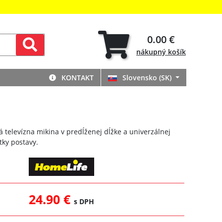
0.00 €
nákupný
košík
KONTAKT
Slovensko (SK)
á televízna mikina v predĺženej dĺžke a univerzálnej
tky postavy.
24.90 €
s DPH