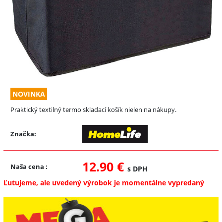
NOVINKA
Praktický textilný termo skladací košík nielen na nákupy.
Značka:
12.90 €
Naša cena
:
s DPH
Ľutujeme, ale uvedený výrobok je momentálne vypredaný