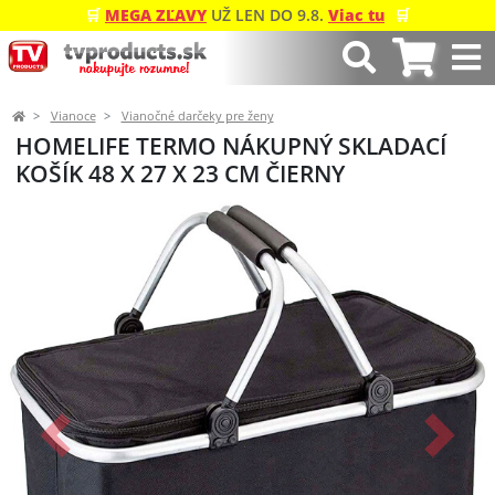
🛒
MEGA ZĽAVY
UŽ LEN DO 9.8.
Viac tu
🛒
Vianoce
Vianočné darčeky pre ženy
HOMELIFE TERMO NÁKUPNÝ SKLADACÍ
KOŠÍK 48 X 27 X 23 CM ČIERNY
Predchádzajúci
Ďalší