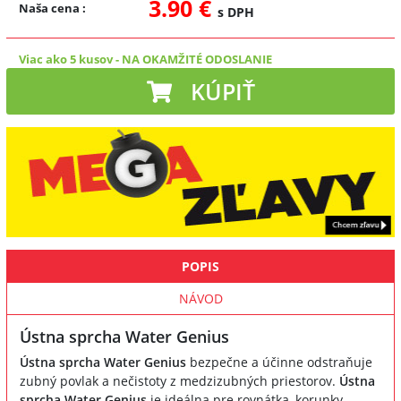
3.90 €
Naša cena
:
s DPH
Viac ako 5 kusov
-
NA OKAMŽITÉ ODOSLANIE
KÚPIŤ
POPIS
NÁVOD
Ústna sprcha Water Genius
Ústna sprcha Water Genius
bezpečne a účinne odstraňuje
zubný povlak a nečistoty z medzizubných priestorov.
Ústna
sprcha Water Genius
je ideálna pre rovnátka, korunky,