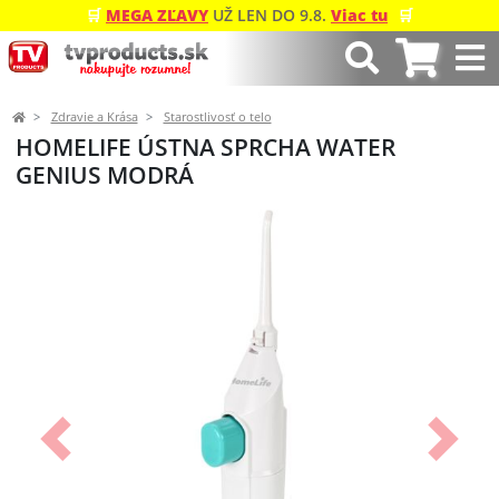
🛒
MEGA ZĽAVY
UŽ LEN DO 9.8.
Viac tu
🛒
Zdravie a Krása
Starostlivosť o telo
HOMELIFE ÚSTNA SPRCHA WATER
GENIUS MODRÁ
Predchádzajúci
Ďalší