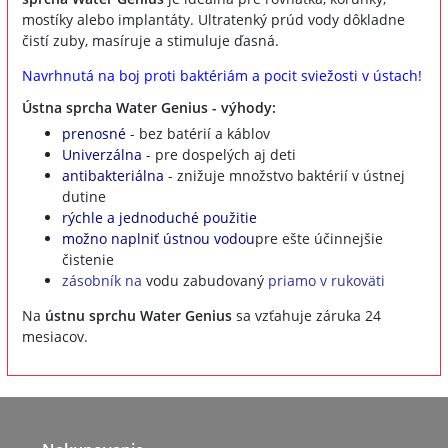
mostíky alebo implantáty. Ultratenký prúd vody dôkladne
čistí zuby, masíruje a stimuluje ďasná.
Navrhnutá na boj proti baktériám a pocit sviežosti v ústach!
Ústna sprcha Water Genius - výhody:
prenosné
- bez batérií a káblov
Univerzálna
- pre dospelých aj deti
antibakteriálna
- znižuje množstvo baktérií v ústnej
dutine
rýchle a jednoduché použitie
možno naplniť ústnou vodou
pre ešte účinnejšie
čistenie
zásobník na
vodu zabudovaný
priamo v rukoväti
Na
ústnu sprchu Water Genius
sa vzťahuje záruka 24
mesiacov.