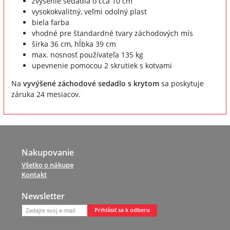
zvýšenie sedadla o cca 10 cm
vysokokvalitný, veľmi odolný plast
biela farba
vhodné pre štandardné tvary záchodových mís
šírka 36 cm, hĺbka 39 cm
max. nosnosť používateľa 135 kg
upevnenie pomocou 2 skrutiek s kotvami
Na
vyvýšené záchodové sedadlo s krytom
sa poskytuje
záruka 24 mesiacov.
Nakupovanie
Všetko o nákupe
Kontakt
Newsletter
Prihlásiť sa k odberu