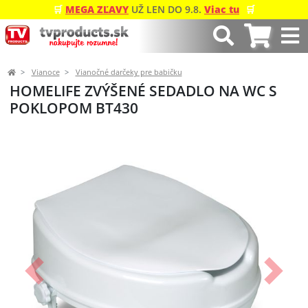
🛒
MEGA ZĽAVY
UŽ LEN DO 9.8.
Viac tu
🛒
Vianoce
Vianočné darčeky pre babičku
HOMELIFE ZVÝŠENÉ SEDADLO NA WC S
POKLOPOM BT430
Predchádzajúci
Ďalší