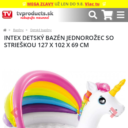
🛒
MEGA ZĽAVY
UŽ LEN DO 9.8.
Viac tu
🛒
Bazény
Detské bazény
INTEX DETSKÝ BAZÉN JEDNOROŽEC SO
STRIEŠKOU 127 X 102 X 69 CM
Predchádzajúci
Ďalší