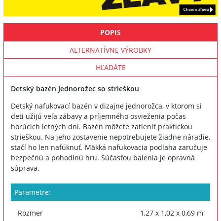
POPIS
ALTERNATÍVNE VÝROBKY
HĽADÁTE
Detský bazén Jednorožec so strieškou
Detský nafukovací bazén v dizajne jednorožca, v ktorom si
deti užijú veľa zábavy a príjemného osvieženia počas
horúcich letných dní. Bazén môžete zatieniť praktickou
strieškou. Na jeho zostavenie nepotrebujete žiadne náradie,
stačí ho len nafúknuť. Mäkká nafukovacia podlaha zaručuje
bezpečnú a pohodlnú hru. Súčasťou balenia je opravná
súprava.
Parametre:
Rozmer
1,27 x 1,02 x 0,69 m